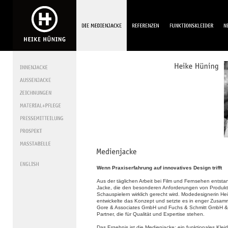
Wenn Praxiserfahrung auf innovatives Design trifft
Aus der täglichen Arbeit bei Film und Fernsehen entsta
Jacke, die den besonderen Anforderungen von Produk
Schauspielern wirklich gerecht wird. Modedesignerin He
entwickelte das Konzept und setzte es in enger Zusamm
Gore & Associates GmbH und Fuchs & Schmitt GmbH &
Partner, die für Qualität und Expertise stehen.
Das Ergebnis ist die Medienjacke: ein funktionales Klei