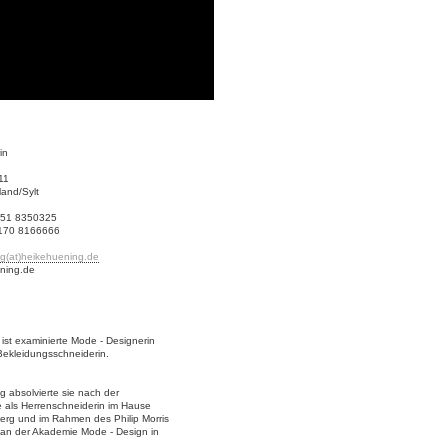
in
11
and/Sylt
4651 8350325
 170 8166666
g(at)heikehuening.de
ning.de
ist examinierte Mode - Designerin
Bekleidungsschneiderin.
g absolvierte sie nach der
e als Herrenschneiderin im Hause
berg und im Rahmen des Philip Morris
 an der Akademie Mode - Design in