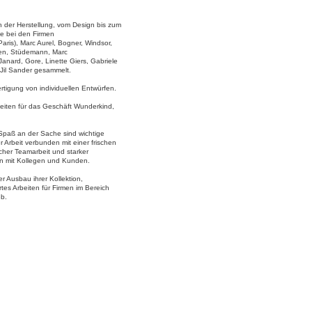
n der Herstellung, vom Design bis zum
sie bei den Firmen
(Paris), Marc Aurel, Bogner, Windsor,
en, Stüdemann, Marc
anard, Gore, Linette Giers, Gabriele
Jil Sander gesammelt.
rtigung von individuellen Entwürfen.
iten für das Geschäft Wunderkind,
Spaß an der Sache sind wichtige
r Arbeit verbunden mit einer frischen
cher Teamarbeit und starker
n mit Kollegen und Kunden.
rer Ausbau ihrer Kollektion,
ertes Arbeiten für Firmen im Bereich
eb.