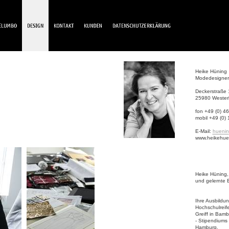
Heike Hüning
Modedesigner
Deckerstraße 
25980 Westerl
fon +49 (0) 
mobil +49 (0)
E-Mail:
huenin
www.heikehue
Heike Hüning, 
und gelernte 
Ihre Ausbildun
Hochschulreif
Greiff in Bam
- Stipendiums
Hamburg.