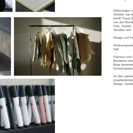
Erfahrungen i
Vertrieb, hat 
Greiff, Faust 
von der Hoed
Cain, Joseph J
Sendker und 
Design und Fe
Änderungsarbe
Sylt.
Fairness und 
Bausteine ihre
Brise dynamis
Kommunikatio
Ihr Ziel: weite
projektorienti
Design, Vertri