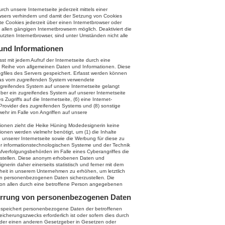
h unsere Internetseite jederzeit mittels einer
wsers verhindern und damit der Setzung von Cookies
e Cookies jederzeit über einen Internetbrowser oder
allen gängigen Internetbrowsern möglich. Deaktiviert die
tzten Internetbrowser, sind unter Umständen nicht alle
.
 und Informationen
st mit jedem Aufruf der Internetseite durch eine
e Reihe von allgemeinen Daten und Informationen. Diese
files des Servers gespeichert. Erfasst werden können
das vom zugreifenden System verwendete
zugreifendes System auf unsere Internetseite gelangt
über ein zugreifendes System auf unserer Internetseite
Zugriffs auf die Internetseite, (6) eine Internet-
e-Provider des zugreifenden Systems und (8) sonstige
ehr im Falle von Angriffen auf unsere
ionen zieht die Heike Hüning Modedesignerin keine
ionen werden vielmehr benötigt, um (1) die Inhalte
te unserer Internetseite sowie die Werbung für diese zu
rer informationstechnologischen Systeme und der Technik
afverfolgungsbehörden im Falle eines Cyberangriffes die
zustellen. Diese anonym erhobenen Daten und
erin daher einerseits statistisch und ferner mit dem
heit in unserem Unternehmen zu erhöhen, um letztlich
ten personenbezogenen Daten sicherzustellen. Die
von allen durch eine betroffene Person angegebenen
errung von personenbezogenen Daten
nd speichert personenbezogene Daten der betroffenen
icherungszwecks erforderlich ist oder sofern dies durch
oder einen anderen Gesetzgeber in Gesetzen oder