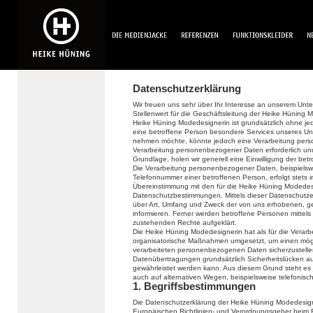
Datenschutzerklärung
Wir freuen uns sehr über Ihr Interesse an unserem Un
Stellenwert für die Geschäftsleitung der Heike Hüning 
Heike Hüning Modedesignerin ist grundsätzlich ohne 
eine betroffene Person besondere Services unseres Un
nehmen möchte, könnte jedoch eine Verarbeitung perso
Verarbeitung personenbezogener Daten erforderlich und 
Grundlage, holen wir generell eine Einwilligung der bet
Die Verarbeitung personenbezogener Daten, beispielswe
Telefonnummer einer betroffenen Person, erfolgt stets
Übereinstimmung mit den für die Heike Hüning Modedes
Datenschutzbestimmungen. Mittels dieser Datenschutze
über Art, Umfang und Zweck der von uns erhobenen, 
informieren. Ferner werden betroffene Personen mittels
zustehenden Rechte aufgeklärt.
Die Heike Hüning Modedesignerin hat als für die Verarb
organisatorische Maßnahmen umgesetzt, um einen mögli
verarbeiteten personenbezogenen Daten sicherzustelle
Datenübertragungen grundsätzlich Sicherheitslücken au
gewährleistet werden kann. Aus diesem Grund steht es
auch auf alternativen Wegen, beispielsweise telefonisch
1. Begriffsbestimmungen
Die Datenschutzerklärung der Heike Hüning Modedesigne
Europäischen Richtlinien- und Verordnungsgeber beim