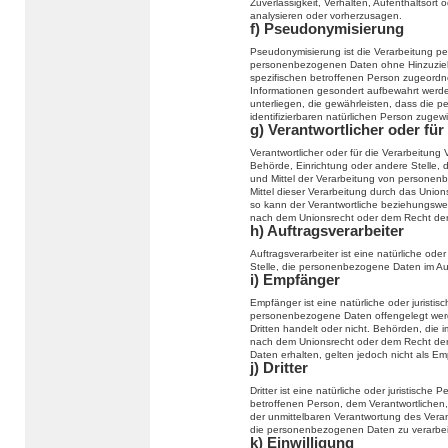
Zuverlässigkeit, Verhalten, Aufenthaltsort
analysieren oder vorherzusagen.
f) Pseudonymisierung
Pseudonymisierung ist die Verarbeitung p
personenbezogenen Daten ohne Hinzuziehu
spezifischen betroffenen Person zugeordn
Informationen gesondert aufbewahrt wer
unterliegen, die gewährleisten, dass die p
identifizierbaren natürlichen Person zuge
g) Verantwortlicher oder für
Verantwortlicher oder für die Verarbeitung V
Behörde, Einrichtung oder andere Stelle, 
und Mittel der Verarbeitung von persone
Mittel dieser Verarbeitung durch das Unio
so kann der Verantwortliche beziehungswe
nach dem Unionsrecht oder dem Recht der
h) Auftragsverarbeiter
Auftragsverarbeiter ist eine natürliche ode
Stelle, die personenbezogene Daten im Auf
i) Empfänger
Empfänger ist eine natürliche oder juristi
personenbezogene Daten offengelegt werd
Dritten handelt oder nicht. Behörden, di
nach dem Unionsrecht oder dem Recht der
Daten erhalten, gelten jedoch nicht als Em
j) Dritter
Dritter ist eine natürliche oder juristisch
betroffenen Person, dem Verantwortlichen,
der unmittelbaren Verantwortung des Verant
die personenbezogenen Daten zu verarbei
k) Einwilligung