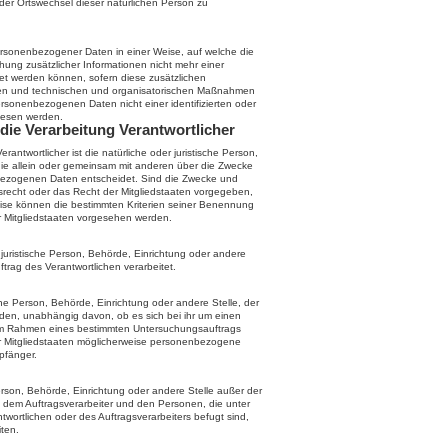
 oder Ortswechsel dieser natürlichen Person zu
ersonenbezogener Daten in einer Weise, auf welche die
ng zusätzlicher Informationen nicht mehr einer
et werden können, sofern diese zusätzlichen
den und technischen und organisatorischen Maßnahmen
ersonenbezogenen Daten nicht einer identifizierten oder
wiesen werden.
 die Verarbeitung Verantwortlicher
erantwortlicher ist die natürliche oder juristische Person,
die allein oder gemeinsam mit anderen über die Zwecke
nbezogenen Daten entscheidet. Sind die Zwecke und
nsrecht oder das Recht der Mitgliedstaaten vorgegeben,
ise können die bestimmten Kriterien seiner Benennung
 Mitgliedstaaten vorgesehen werden.
r juristische Person, Behörde, Einrichtung oder andere
trag des Verantwortlichen verarbeitet.
sche Person, Behörde, Einrichtung oder andere Stelle, der
en, unabhängig davon, ob es sich bei ihr um einen
e im Rahmen eines bestimmten Untersuchungsauftrags
 Mitgliedstaaten möglicherweise personenbezogene
pfänger.
e Person, Behörde, Einrichtung oder andere Stelle außer der
 dem Auftragsverarbeiter und den Personen, die unter
wortlichen oder des Auftragsverarbeiters befugt sind,
ten.