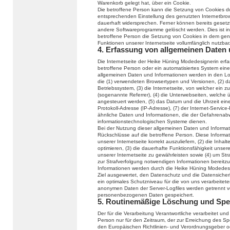
Warenkorb gelegt hat, über ein Cookie.
Die betroffene Person kann die Setzung von Cookies durc
entsprechenden Einstellung des genutzten Internetbro
dauerhaft widersprechen. Ferner können bereits gesetzt
andere Softwareprogramme gelöscht werden. Dies ist in 
betroffene Person die Setzung von Cookies in dem genu
Funktionen unserer Internetseite vollumfänglich nutzbar
4. Erfassung von allgemeinen Daten
Die Internetseite der Heike Hüning Modedesignerin erfas
betroffene Person oder ein automatisiertes System ein
allgemeinen Daten und Informationen werden in den Log
die (1) verwendeten Browsertypen und Versionen, (2) 
Betriebssystem, (3) die Internetseite, von welcher ein 
(sogenannte Referrer), (4) die Unterwebseiten, welche 
angesteuert werden, (5) das Datum und die Uhrzeit eines 
Protokoll-Adresse (IP-Adresse), (7) der Internet-Servic
ähnliche Daten und Informationen, die der Gefahrenabw
informationstechnologischen Systeme dienen.
Bei der Nutzung dieser allgemeinen Daten und Informat
Rückschlüsse auf die betroffene Person. Diese Informat
unserer Internetseite korrekt auszuliefern, (2) die Inhal
optimieren, (3) die dauerhafte Funktionsfähigkeit unse
unserer Internetseite zu gewährleisten sowie (4) um Str
zur Strafverfolgung notwendigen Informationen bereit
Informationen werden durch die Heike Hüning Modedesign
Ziel ausgewertet, den Datenschutz und die Datensicher
ein optimales Schutzniveau für die von uns verarbeite
anonymen Daten der Server-Logfiles werden getrennt 
personenbezogenen Daten gespeichert.
5. Routinemäßige Löschung und Sp
Der für die Verarbeitung Verantwortliche verarbeitet u
Person nur für den Zeitraum, der zur Erreichung des Spe
den Europäischen Richtlinien- und Verordnungsgeber 