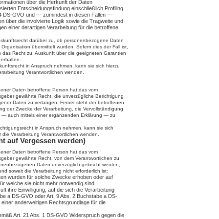
formationen über die Herkunft der Daten
ierten Entscheidungsfindung einschließlich Profiling
 4 DS-GVO und — zumindest in diesen Fällen —
n über die involvierte Logik sowie die Tragweite und
n einer derartigen Verarbeitung für die betroffene
Auskunftsrecht darüber zu, ob personenbezogene Daten
 Organisation übermittelt wurden. Sofern dies der Fall ist,
n das Recht zu, Auskunft über die geeigneten Garantien
erhalten.
unftsrecht in Anspruch nehmen, kann sie sich hierzu
 Verarbeitung Verantwortlichen wenden.
ener Daten betroffene Person hat das vom
sgeber gewährte Recht, die unverzügliche Berichtigung
gener Daten zu verlangen. Ferner steht der betroffenen
ng der Zwecke der Verarbeitung, die Vervollständigung
 — auch mittels einer ergänzenden Erklärung — zu
ichtigungsrecht in Anspruch nehmen, kann sie sich
für die Verarbeitung Verantwortlichen wenden.
ht auf Vergessen werden)
ener Daten betroffene Person hat das vom
sgeber gewährte Recht, von dem Verantwortlichen zu
sonenbezogenen Daten unverzüglich gelöscht werden,
nd soweit die Verarbeitung nicht erforderlich ist:
en wurden für solche Zwecke erhoben oder auf
für welche sie nicht mehr notwendig sind.
ft ihre Einwilligung, auf die sich die Verarbeitung
abe a DS-GVO oder Art. 9 Abs. 2 Buchstabe a DS-
 einer anderweitigen Rechtsgrundlage für die
 gemäß Art. 21 Abs. 1 DS-GVO Widerspruch gegen die