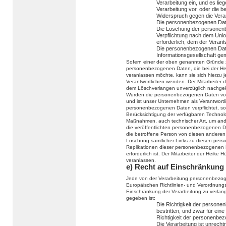
Verarbeitung ein, und es lie
Verarbeitung vor, oder die 
Widerspruch gegen die Verar
Die personenbezogenen Date
Die Löschung der personenbe
Verpflichtung nach dem Unio
erforderlich, dem der Verantw
Die personenbezogenen Dat
Informationsgesellschaft g
Sofern einer der oben genannten Gründe z
personenbezogenen Daten, die bei der He
veranlassen möchte, kann sie sich hierzu je
Verantwortlichen wenden. Der Mitarbeiter 
dem Löschverlangen unverzüglich nachge
Wurden die personenbezogenen Daten von
und ist unser Unternehmen als Verantwort
personenbezogenen Daten verpflichtet, so 
Berücksichtigung der verfügbaren Techno
Maßnahmen, auch technischer Art, um ande
die veröffentlichten personenbezogenen Da
die betroffene Person von diesen anderen 
Löschung sämtlicher Links zu diesen per
Replikationen dieser personenbezogenen Da
erforderlich ist. Der Mitarbeiter der Heike
veranlassen.
e) Recht auf Einschränkung 
Jede von der Verarbeitung personenbezog
Europäischen Richtlinien- und Verordnung
Einschränkung der Verarbeitung zu verla
gegeben ist:
Die Richtigkeit der persone
bestritten, und zwar für ein
Richtigkeit der personenbe
Die Verarbeitung ist unrecht