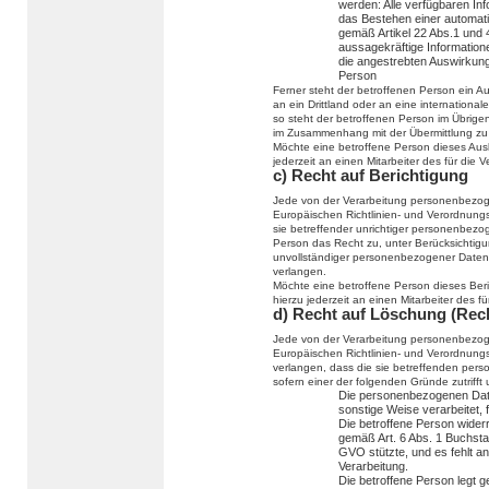
werden: Alle verfügbaren In
das Bestehen einer automatis
gemäß Artikel 22 Abs.1 und
aussagekräftige Informatione
die angestrebten Auswirkunge
Person
Ferner steht der betroffenen Person ein 
an ein Drittland oder an eine internationale
so steht der betroffenen Person im Übrige
im Zusammenhang mit der Übermittlung zu 
Möchte eine betroffene Person dieses Ausk
jederzeit an einen Mitarbeiter des für die
c) Recht auf Berichtigung
Jede von der Verarbeitung personenbezog
Europäischen Richtlinien- und Verordnung
sie betreffender unrichtiger personenbezo
Person das Recht zu, unter Berücksichtigu
unvollständiger personenbezogener Daten
verlangen.
Möchte eine betroffene Person dieses Ber
hierzu jederzeit an einen Mitarbeiter des 
d) Recht auf Löschung (Rec
Jede von der Verarbeitung personenbezog
Europäischen Richtlinien- und Verordnung
verlangen, dass die sie betreffenden per
sofern einer der folgenden Gründe zutrifft u
Die personenbezogenen Dat
sonstige Weise verarbeitet, 
Die betroffene Person widerru
gemäß Art. 6 Abs. 1 Buchst
GVO stützte, und es fehlt an
Verarbeitung.
Die betroffene Person legt