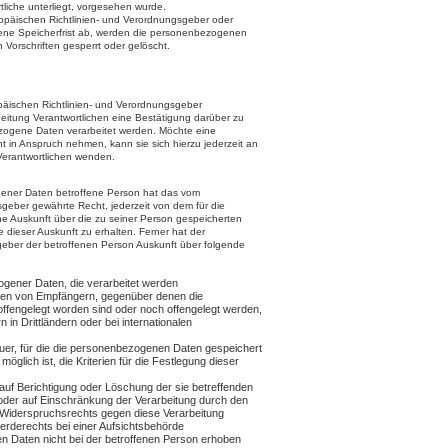
rtliche unterliegt, vorgesehen wurde.
ropäischen Richtlinien- und Verordnungsgeber oder
ne Speicherfrist ab, werden die personenbezogenen
Vorschriften gesperrt oder gelöscht.
äischen Richtlinien- und Verordnungsgeber
eitung Verantwortlichen eine Bestätigung darüber zu
zogene Daten verarbeitet werden. Möchte eine
t in Anspruch nehmen, kann sie sich hierzu jederzeit an
 Verantwortlichen wenden.
ener Daten betroffene Person hat das vom
geber gewährte Recht, jederzeit von dem für die
che Auskunft über die zu seiner Person gespeicherten
ieser Auskunft zu erhalten. Ferner hat der
geber der betroffenen Person Auskunft über folgende
gener Daten, die verarbeitet werden
ien von Empfängern, gegenüber denen die
fengelegt worden sind oder noch offengelegt werden,
in Drittländern oder bei internationalen
Dauer, für die die personenbezogenen Daten gespeichert
 möglich ist, die Kriterien für die Festlegung dieser
uf Berichtigung oder Löschung der sie betreffenden
er auf Einschränkung der Verarbeitung durch den
 Widerspruchsrechts gegen diese Verarbeitung
rderechts bei einer Aufsichtsbehörde
 Daten nicht bei der betroffenen Person erhoben