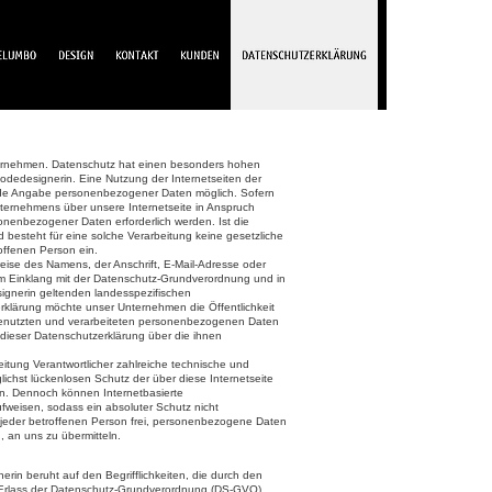
ternehmen. Datenschutz hat einen besonders hohen
Modedesignerin. Eine Nutzung der Internetseiten der
jede Angabe personenbezogener Daten möglich. Sofern
ternehmens über unsere Internetseite in Anspruch
nenbezogener Daten erforderlich werden. Ist die
besteht für eine solche Verarbeitung keine gesetzliche
roffenen Person ein.
ise des Namens, der Anschrift, E-Mail-Adresse oder
 im Einklang mit der Datenschutz-Grundverordnung und in
ignerin geltenden landesspezifischen
rklärung möchte unser Unternehmen die Öffentlichkeit
genutzten und verarbeiteten personenbezogenen Daten
 dieser Datenschutzerklärung über die ihnen
eitung Verantwortlicher zahlreiche technische und
chst lückenlosen Schutz der über diese Internetseite
n. Dennoch können Internetbasierte
fweisen, sodass ein absoluter Schutz nicht
 jeder betroffenen Person frei, personenbezogene Daten
, an uns zu übermitteln.
rin beruht auf den Begrifflichkeiten, die durch den
 Erlass der Datenschutz-Grundverordnung (DS-GVO)