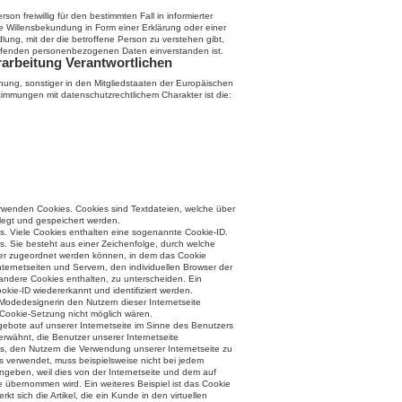
son freiwillig für den bestimmten Fall in informierter
Willensbekundung in Form einer Erklärung oder einer
ung, mit der die betroffene Person zu verstehen gibt,
reffenden personenbezogenen Daten einverstanden ist.
rarbeitung Verantwortlichen
nung, sonstiger in den Mitgliedstaaten der Europäischen
mmungen mit datenschutzrechtlichem Charakter ist die:
rwenden Cookies. Cookies sind Textdateien, welche über
legt und gespeichert werden.
s. Viele Cookies enthalten eine sogenannte Cookie-ID.
s. Sie besteht aus einer Zeichenfolge, durch welche
ser zugeordnet werden können, in dem das Cookie
ternetseiten und Servern, den individuellen Browser der
andere Cookies enthalten, zu unterscheiden. Ein
kie-ID wiedererkannt und identifiziert werden.
Modedesignerin den Nutzern dieser Internetseite
e Cookie-Setzung nicht möglich wären.
gebote auf unserer Internetseite im Sinne des Benutzers
erwähnt, die Benutzer unserer Internetseite
s, den Nutzern die Verwendung unserer Internetseite zu
ies verwendet, muss beispielsweise nicht bei jedem
ngeben, weil dies von der Internetseite und dem auf
bernommen wird. Ein weiteres Beispiel ist das Cookie
 sich die Artikel, die ein Kunde in den virtuellen