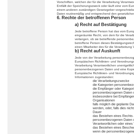
Vorschriften, welchen der für die Verarbeitung Verantwo
Entfällt der Speicherungszweck oder läuft eine vom Eu
einem anderen zuständigen Gesetzgeber vorgeschriebe
Daten routinemäßig und entsprechend den gesetzlichen 
6. Rechte der betroffenen Person
a) Recht auf Bestätigung
Jede betroffene Person hat das vom Europ
eingeräumte Recht, von dem für die Verarb
verlangen, ob sie betreffende personenbe
betroffene Person dieses Bestätigungsrech
einen Mitarbeiter des für die Verarbeitung
b) Recht auf Auskunft
Jede von der Verarbeitung personenbezog
Europäischen Richtlinien- und Verordnungs
Verarbeitung Verantwortlichen unentgeltli
personenbezogenen Daten und eine Kopie d
Europäische Richtlinien- und Verordnungs
Informationen zugestanden:
die Verarbeitungszwecke
die Kategorien personenbezo
die Empfänger oder Kategor
personenbezogenen Daten of
insbesondere bei Empfängern 
Organisationen
falls möglich die geplante 
werden, oder, falls dies nicht
Dauer
das Bestehen eines Rechts a
personenbezogenen Daten od
Verantwortlichen oder eines
das Bestehen eines Beschwe
wenn die personenbezogenen