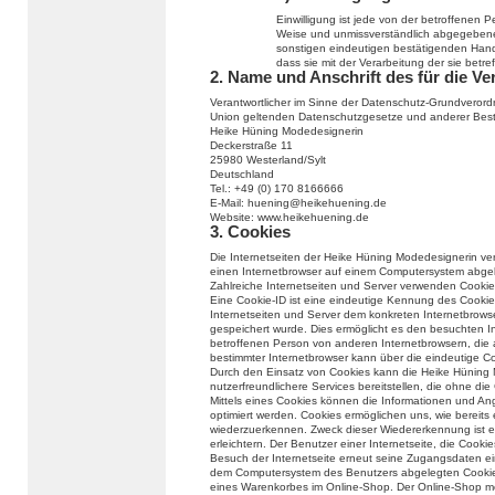
Einwilligung ist jede von der betroffenen Per
Weise und unmissverständlich abgegebene 
sonstigen eindeutigen bestätigenden Handl
dass sie mit der Verarbeitung der sie bet
2. Name und Anschrift des für die Ve
Verantwortlicher im Sinne der Datenschutz-Grundverord
Union geltenden Datenschutzgesetze und anderer Besti
Heike Hüning Modedesignerin
Deckerstraße 11
25980 Westerland/Sylt
Deutschland
Tel.: +49 (0) 170 8166666
E-Mail: huening@heikehuening.de
Website: www.heikehuening.de
3. Cookies
Die Internetseiten der Heike Hüning Modedesignerin ve
einen Internetbrowser auf einem Computersystem abge
Zahlreiche Internetseiten und Server verwenden Cookie
Eine Cookie-ID ist eine eindeutige Kennung des Cookie
Internetseiten und Server dem konkreten Internetbrow
gespeichert wurde. Dies ermöglicht es den besuchten In
betroffenen Person von anderen Internetbrowsern, die 
bestimmter Internetbrowser kann über die eindeutige Coo
Durch den Einsatz von Cookies kann die Heike Hüning 
nutzerfreundlichere Services bereitstellen, die ohne di
Mittels eines Cookies können die Informationen und An
optimiert werden. Cookies ermöglichen uns, wie bereits 
wiederzuerkennen. Zweck dieser Wiedererkennung ist e
erleichtern. Der Benutzer einer Internetseite, die Cook
Besuch der Internetseite erneut seine Zugangsdaten ei
dem Computersystem des Benutzers abgelegten Cookie ü
eines Warenkorbes im Online-Shop. Der Online-Shop merkt