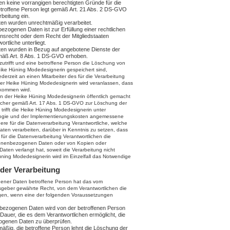
gen keine vorrangigen berechtigten Gründe für die
betroffene Person legt gemäß Art. 21 Abs. 2 DS-GVO
beitung ein.
n wurden unrechtmäßig verarbeitet.
zogenen Daten ist zur Erfüllung einer rechtlichen
nsrecht oder dem Recht der Mitgliedstaaten
ortliche unterliegt.
en wurden in Bezug auf angebotene Dienste der
emäß Art. 8 Abs. 1 DS-GVO erhoben.
utrifft und eine betroffene Person die Löschung von
ike Hüning Modedesignerin gespeichert sind,
derzeit an einen Mitarbeiter des für die Verarbeitung
der Heike Hüning Modedesignerin wird veranlassen, dass
kommen wird.
 der Heike Hüning Modedesignerin öffentlich gemacht
licher gemäß Art. 17 Abs. 1 DS-GVO zur Löschung der
trifft die Heike Hüning Modedesignerin unter
logie und der Implementierungskosten angemessene
re für die Datenverarbeitung Verantwortliche, welche
ten verarbeiten, darüber in Kenntnis zu setzen, dass
für die Datenverarbeitung Verantwortlichen die
sonenbezogenen Daten oder von Kopien oder
ten verlangt hat, soweit die Verarbeitung nicht
 Hüning Modedesignerin wird im Einzelfall das Notwendige
der Verarbeitung
ener Daten betroffene Person hat das vom
sgeber gewährte Recht, von dem Verantwortlichen die
ngen, wenn eine der folgenden Voraussetzungen
nbezogenen Daten wird von der betroffenen Person
e Dauer, die es dem Verantwortlichen ermöglicht, die
zogenen Daten zu überprüfen.
mäßig, die betroffene Person lehnt die Löschung der