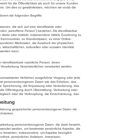
ohl für die Öffentlichkeit als auch für unsere Kunden
ein. Um dies zu gewährleisten, möchten wir vorab die
derem die folgenden Begriffe:
onen, die sich auf eine identifizierte oder
nden „betroffene Person“) beziehen. Als identifizierbar
 direkt oder indirekt, insbesondere mittels Zuordnung zu
 Kennnummer, zu Standortdaten, zu einer Online-
onderen Merkmalen, die Ausdruck der physischen,
wirtschaftlichen, kulturellen oder sozialen Identität
t werden kann.
er identifizierbare natürliche Person, deren
erarbeitung Verantwortlichen verarbeitet werden.
 automatisierter Verfahren ausgeführte Vorgang oder jede
it personenbezogenen Daten wie das Erheben, das
die Speicherung, die Anpassung oder Veränderung, das
die Offenlegung durch Übermittlung, Verbreitung oder
Abgleich oder die Verknüpfung, die Einschränkung, das
beitung
arkierung gespeicherter personenbezogener Daten mit
schränken.
 Verarbeitung personenbezogener Daten, die darin besteht,
endet werden, um bestimmte persönliche Aspekte, die
 zu bewerten, insbesondere, um Aspekte bezüglich
undheit, persönlicher Vorlieben, Interessen,