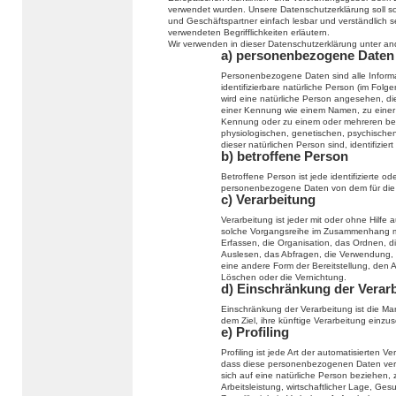
verwendet wurden. Unsere Datenschutzerklärung soll sow
und Geschäftspartner einfach lesbar und verständlich s
verwendeten Begrifflichkeiten erläutern.
Wir verwenden in dieser Datenschutzerklärung unter an
a) personenbezogene Daten
Personenbezogene Daten sind alle Informati
identifizierbare natürliche Person (im Folge
wird eine natürliche Person angesehen, die
einer Kennung wie einem Namen, zu einer
Kennung oder zu einem oder mehreren bes
physiologischen, genetischen, psychischen, 
dieser natürlichen Person sind, identifizier
b) betroffene Person
Betroffene Person ist jede identifizierte od
personenbezogene Daten von dem für die V
c) Verarbeitung
Verarbeitung ist jeder mit oder ohne Hilfe
solche Vorgangsreihe im Zusammenhang m
Erfassen, die Organisation, das Ordnen, 
Auslesen, das Abfragen, die Verwendung, 
eine andere Form der Bereitstellung, den 
Löschen oder die Vernichtung.
d) Einschränkung der Verar
Einschränkung der Verarbeitung ist die M
dem Ziel, ihre künftige Verarbeitung einzu
e) Profiling
Profiling ist jede Art der automatisierten
dass diese personenbezogenen Daten verw
sich auf eine natürliche Person beziehen,
Arbeitsleistung, wirtschaftlicher Lage, Ges