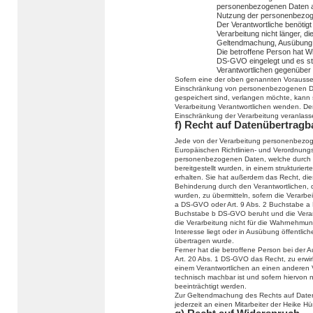
personenbezogenen Daten ab
Nutzung der personenbezog
Der Verantwortliche benötig
Verarbeitung nicht länger, di
Geltendmachung, Ausübung 
Die betroffene Person hat W
DS-GVO eingelegt und es ste
Verantwortlichen gegenüber
Sofern eine der oben genannten Vorausse
Einschränkung von personenbezogenen Da
gespeichert sind, verlangen möchte, kann si
Verarbeitung Verantwortlichen wenden. Der
Einschränkung der Verarbeitung veranlass
f) Recht auf Datenübertragb
Jede von der Verarbeitung personenbezog
Europäischen Richtlinien- und Verordnung
personenbezogenen Daten, welche durch d
bereitgestellt wurden, in einem strukturi
erhalten. Sie hat außerdem das Recht, di
Behinderung durch den Verantwortlichen, 
wurden, zu übermitteln, sofern die Verarbe
a DS-GVO oder Art. 9 Abs. 2 Buchstabe a 
Buchstabe b DS-GVO beruht und die Verarbei
die Verarbeitung nicht für die Wahrnehmung 
Interesse liegt oder in Ausübung öffentlic
übertragen wurde.
Ferner hat die betroffene Person bei der
Art. 20 Abs. 1 DS-GVO das Recht, zu erwi
einem Verantwortlichen an einen anderen V
technisch machbar ist und sofern hiervon 
beeinträchtigt werden.
Zur Geltendmachung des Rechts auf Datenü
jederzeit an einen Mitarbeiter der Heike 