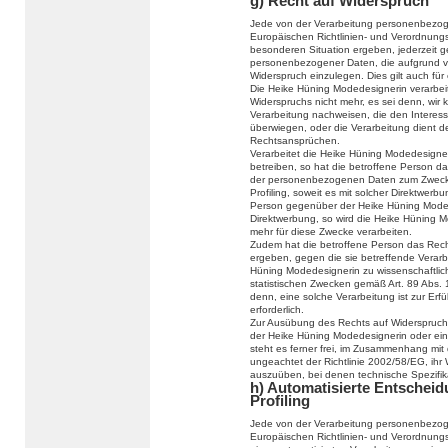
g) Recht auf Widerspruch
Jede von der Verarbeitung personenbezog
Europäischen Richtlinien- und Verordnung
besonderen Situation ergeben, jederzeit g
personenbezogener Daten, die aufgrund vo
Widerspruch einzulegen. Dies gilt auch für
Die Heike Hüning Modedesignerin verarbei
Widerspruchs nicht mehr, es sei denn, wir
Verarbeitung nachweisen, die den Interes
überwiegen, oder die Verarbeitung dient 
Rechtsansprüchen.
Verarbeitet die Heike Hüning Modedesign
betreiben, so hat die betroffene Person d
der personenbezogenen Daten zum Zwecke d
Profiling, soweit es mit solcher Direktwerb
Person gegenüber der Heike Hüning Moded
Direktwerbung, so wird die Heike Hüning
mehr für diese Zwecke verarbeiten.
Zudem hat die betroffene Person das Recht
ergeben, gegen die sie betreffende Verar
Hüning Modedesignerin zu wissenschaftlic
statistischen Zwecken gemäß Art. 89 Abs.
denn, eine solche Verarbeitung ist zur Erf
erforderlich.
Zur Ausübung des Rechts auf Widerspruch k
der Heike Hüning Modedesignerin oder ein
steht es ferner frei, im Zusammenhang mit
ungeachtet der Richtlinie 2002/58/EG, ihr 
auszuüben, bei denen technische Spezifi
h) Automatisierte Entscheidu
Profiling
Jede von der Verarbeitung personenbezog
Europäischen Richtlinien- und Verordnungs