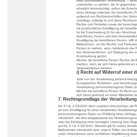
einer automatisierten Verarbeitung — eins
unterworfen zu werden, die ihr gegenüber r
erheblich beeinträchtigt, sofern die Entsch
eines Vertrags zwischen der betroffenen Pe
aufgrund von Rechtsvorschriften der Union
unterliegt, zulässig ist und diese Recht
Rechte und Freiheiten sowie der berechtig
mit ausdrücklicher Einwilligung der betroff
Ist die Entscheidung (1) für den Abschluss
betroffenen Person und dem Verantwortlichen
Einwilligung der betroffenen Person, trif
Maßnahmen, um die Rechte und Freiheiten 
Person zu wahren, wozu mindestens das Re
des Verantwortlichen, auf Darlegung des 
Entscheidung gehört.
Möchte die betroffene Person Rechte mit 
machen, kann sie sich hierzu jederzeit an e
Verantwortlichen wenden.
i) Recht auf Widerruf einer 
Jede von der Verarbeitung personenbezog
Europäischen Richtlinien- und Verordnungs
Verarbeitung personenbezogener Daten jed
Möchte die betroffene Person ihr Recht auf
sich hierzu jederzeit an einen Mitarbeiter 
7. Rechtsgrundlage der Verarbeitung
Art. 6 I lit. a DS-GVO dient unserem Unternehmen als 
wir eine Einwilligung für einen bestimmten Verarbeitung
personenbezogener Daten zur Erfüllung eines Vertrags, 
erforderlich, wie dies beispielsweise bei Verarbeitungsv
oder die Erbringung einer sonstigen Leistung oder Gege
auf Art. 6 I lit. b DS-GVO. Gleiches gilt für solche Ver
Maßnahmen erforderlich sind, etwa in Fällen von Anfra
unser Unternehmen einer rechtlichen Verpflichtung du