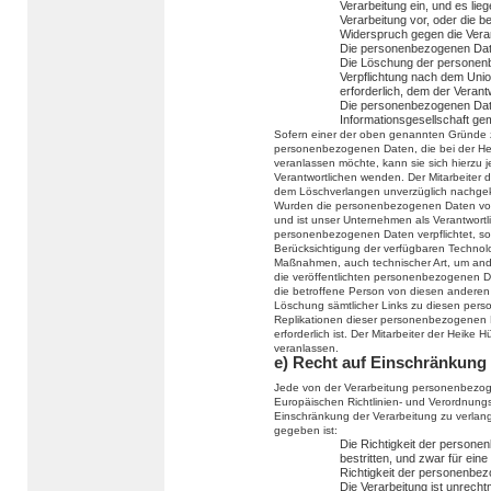
Verarbeitung ein, und es lie
Verarbeitung vor, oder die 
Widerspruch gegen die Verar
Die personenbezogenen Date
Die Löschung der personenbe
Verpflichtung nach dem Unio
erforderlich, dem der Verantw
Die personenbezogenen Dat
Informationsgesellschaft g
Sofern einer der oben genannten Gründe z
personenbezogenen Daten, die bei der He
veranlassen möchte, kann sie sich hierzu je
Verantwortlichen wenden. Der Mitarbeiter 
dem Löschverlangen unverzüglich nachge
Wurden die personenbezogenen Daten von
und ist unser Unternehmen als Verantwort
personenbezogenen Daten verpflichtet, so 
Berücksichtigung der verfügbaren Techno
Maßnahmen, auch technischer Art, um ande
die veröffentlichten personenbezogenen Da
die betroffene Person von diesen anderen 
Löschung sämtlicher Links zu diesen per
Replikationen dieser personenbezogenen Da
erforderlich ist. Der Mitarbeiter der Heike
veranlassen.
e) Recht auf Einschränkung 
Jede von der Verarbeitung personenbezog
Europäischen Richtlinien- und Verordnung
Einschränkung der Verarbeitung zu verla
gegeben ist:
Die Richtigkeit der persone
bestritten, und zwar für ein
Richtigkeit der personenbe
Die Verarbeitung ist unrecht