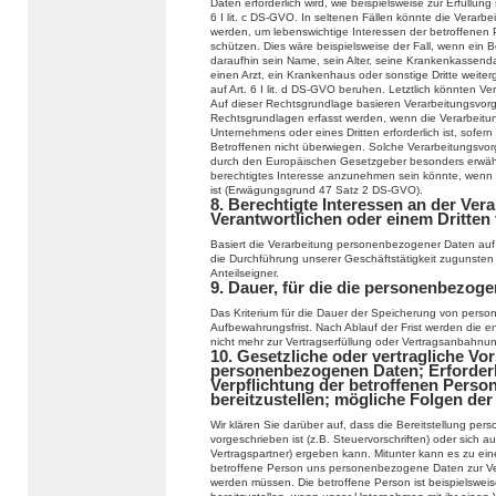
Daten erforderlich wird, wie beispielsweise zur Erfüllung 
6 I lit. c DS-GVO. In seltenen Fällen könnte die Verar
werden, um lebenswichtige Interessen der betroffenen 
schützen. Dies wäre beispielsweise der Fall, wenn ein 
daraufhin sein Name, sein Alter, seine Krankenkassend
einen Arzt, ein Krankenhaus oder sonstige Dritte weit
auf Art. 6 I lit. d DS-GVO beruhen. Letztlich könnten Ve
Auf dieser Rechtsgrundlage basieren Verarbeitungsvor
Rechtsgrundlagen erfasst werden, wenn die Verarbeitu
Unternehmens oder eines Dritten erforderlich ist, sofer
Betroffenen nicht überwiegen. Solche Verarbeitungsvor
durch den Europäischen Gesetzgeber besonders erwähnt 
berechtigtes Interesse anzunehmen sein könnte, wenn 
ist (Erwägungsgrund 47 Satz 2 DS-GVO).
8. Berechtigte Interessen an der Ver
Verantwortlichen oder einem Dritten
Basiert die Verarbeitung personenbezogener Daten auf Ar
die Durchführung unserer Geschäftstätigkeit zugunsten
Anteilseigner.
9. Dauer, für die die personenbezog
Das Kriterium für die Dauer der Speicherung von person
Aufbewahrungsfrist. Nach Ablauf der Frist werden die e
nicht mehr zur Vertragserfüllung oder Vertragsanbahnung
10. Gesetzliche oder vertragliche Vor
personenbezogenen Daten; Erforderli
Verpflichtung der betroffenen Pers
bereitzustellen; mögliche Folgen der
Wir klären Sie darüber auf, dass die Bereitstellung pe
vorgeschrieben ist (z.B. Steuervorschriften) oder sich
Vertragspartner) ergeben kann. Mitunter kann es zu eine
betroffene Person uns personenbezogene Daten zur Verfü
werden müssen. Die betroffene Person ist beispielswei