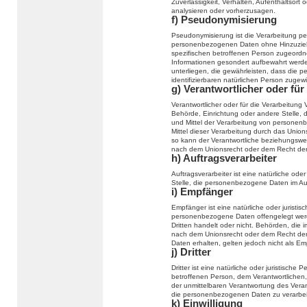
Zuverlässigkeit, Verhalten, Aufenthaltsort
analysieren oder vorherzusagen.
f) Pseudonymisierung
Pseudonymisierung ist die Verarbeitung p
personenbezogenen Daten ohne Hinzuziehu
spezifischen betroffenen Person zugeordn
Informationen gesondert aufbewahrt wer
unterliegen, die gewährleisten, dass die p
identifizierbaren natürlichen Person zuge
g) Verantwortlicher oder für
Verantwortlicher oder für die Verarbeitung V
Behörde, Einrichtung oder andere Stelle, 
und Mittel der Verarbeitung von persone
Mittel dieser Verarbeitung durch das Unio
so kann der Verantwortliche beziehungswe
nach dem Unionsrecht oder dem Recht der
h) Auftragsverarbeiter
Auftragsverarbeiter ist eine natürliche ode
Stelle, die personenbezogene Daten im Auf
i) Empfänger
Empfänger ist eine natürliche oder juristi
personenbezogene Daten offengelegt werd
Dritten handelt oder nicht. Behörden, di
nach dem Unionsrecht oder dem Recht der
Daten erhalten, gelten jedoch nicht als Em
j) Dritter
Dritter ist eine natürliche oder juristisch
betroffenen Person, dem Verantwortlichen,
der unmittelbaren Verantwortung des Verant
die personenbezogenen Daten zu verarbei
k) Einwilligung