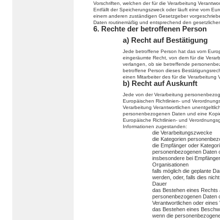
Vorschriften, welchen der für die Verarbeitung Verantwo
Entfällt der Speicherungszweck oder läuft eine vom Eu
einem anderen zuständigen Gesetzgeber vorgeschriebe
Daten routinemäßig und entsprechend den gesetzlichen 
6. Rechte der betroffenen Person
a) Recht auf Bestätigung
Jede betroffene Person hat das vom Europ
eingeräumte Recht, von dem für die Verarb
verlangen, ob sie betreffende personenbe
betroffene Person dieses Bestätigungsrech
einen Mitarbeiter des für die Verarbeitung
b) Recht auf Auskunft
Jede von der Verarbeitung personenbezog
Europäischen Richtlinien- und Verordnungs
Verarbeitung Verantwortlichen unentgeltli
personenbezogenen Daten und eine Kopie d
Europäische Richtlinien- und Verordnungs
Informationen zugestanden:
die Verarbeitungszwecke
die Kategorien personenbezo
die Empfänger oder Kategor
personenbezogenen Daten of
insbesondere bei Empfängern 
Organisationen
falls möglich die geplante 
werden, oder, falls dies nicht
Dauer
das Bestehen eines Rechts a
personenbezogenen Daten od
Verantwortlichen oder eines
das Bestehen eines Beschwe
wenn die personenbezogenen