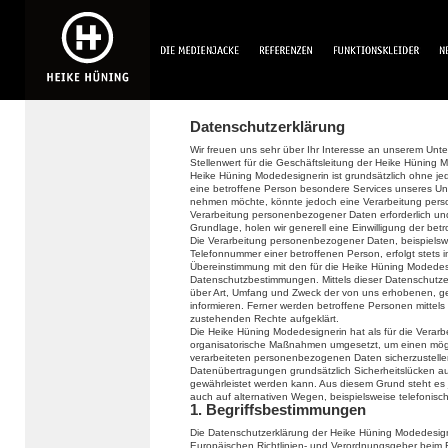
Datenschutzerklärung
Wir freuen uns sehr über Ihr Interesse an unserem Un
Stellenwert für die Geschäftsleitung der Heike Hüning 
Heike Hüning Modedesignerin ist grundsätzlich ohne 
eine betroffene Person besondere Services unseres Un
nehmen möchte, könnte jedoch eine Verarbeitung perso
Verarbeitung personenbezogener Daten erforderlich und 
Grundlage, holen wir generell eine Einwilligung der bet
Die Verarbeitung personenbezogener Daten, beispielswe
Telefonnummer einer betroffenen Person, erfolgt stets
Übereinstimmung mit den für die Heike Hüning Modedes
Datenschutzbestimmungen. Mittels dieser Datenschutze
über Art, Umfang und Zweck der von uns erhobenen, 
informieren. Ferner werden betroffene Personen mittels
zustehenden Rechte aufgeklärt.
Die Heike Hüning Modedesignerin hat als für die Verarb
organisatorische Maßnahmen umgesetzt, um einen mögli
verarbeiteten personenbezogenen Daten sicherzustelle
Datenübertragungen grundsätzlich Sicherheitslücken au
gewährleistet werden kann. Aus diesem Grund steht es
auch auf alternativen Wegen, beispielsweise telefonisch
1. Begriffsbestimmungen
Die Datenschutzerklärung der Heike Hüning Modedesigne
Europäischen Richtlinien- und Verordnungsgeber beim