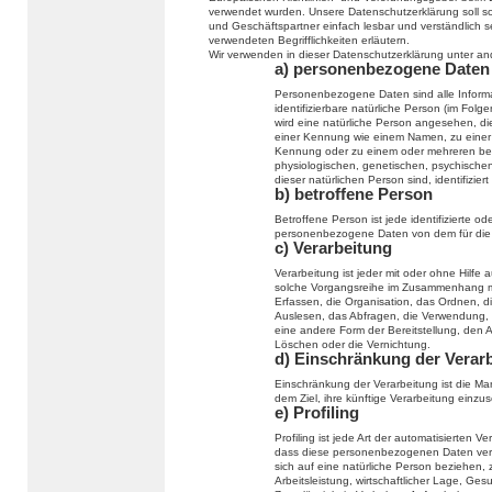
verwendet wurden. Unsere Datenschutzerklärung soll sow
und Geschäftspartner einfach lesbar und verständlich s
verwendeten Begrifflichkeiten erläutern.
Wir verwenden in dieser Datenschutzerklärung unter an
a) personenbezogene Daten
Personenbezogene Daten sind alle Informati
identifizierbare natürliche Person (im Folge
wird eine natürliche Person angesehen, die
einer Kennung wie einem Namen, zu einer
Kennung oder zu einem oder mehreren bes
physiologischen, genetischen, psychischen, 
dieser natürlichen Person sind, identifizier
b) betroffene Person
Betroffene Person ist jede identifizierte od
personenbezogene Daten von dem für die V
c) Verarbeitung
Verarbeitung ist jeder mit oder ohne Hilfe
solche Vorgangsreihe im Zusammenhang m
Erfassen, die Organisation, das Ordnen, 
Auslesen, das Abfragen, die Verwendung, 
eine andere Form der Bereitstellung, den 
Löschen oder die Vernichtung.
d) Einschränkung der Verar
Einschränkung der Verarbeitung ist die M
dem Ziel, ihre künftige Verarbeitung einzu
e) Profiling
Profiling ist jede Art der automatisierten
dass diese personenbezogenen Daten verw
sich auf eine natürliche Person beziehen,
Arbeitsleistung, wirtschaftlicher Lage, Ges