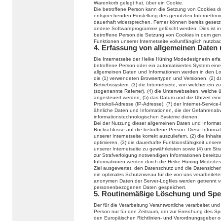
Warenkorb gelegt hat, über ein Cookie.
Die betroffene Person kann die Setzung von Cookies durc
entsprechenden Einstellung des genutzten Internetbro
dauerhaft widersprechen. Ferner können bereits gesetzt
andere Softwareprogramme gelöscht werden. Dies ist in 
betroffene Person die Setzung von Cookies in dem genu
Funktionen unserer Internetseite vollumfänglich nutzbar
4. Erfassung von allgemeinen Daten
Die Internetseite der Heike Hüning Modedesignerin erfas
betroffene Person oder ein automatisiertes System ein
allgemeinen Daten und Informationen werden in den Log
die (1) verwendeten Browsertypen und Versionen, (2) 
Betriebssystem, (3) die Internetseite, von welcher ein 
(sogenannte Referrer), (4) die Unterwebseiten, welche 
angesteuert werden, (5) das Datum und die Uhrzeit eines 
Protokoll-Adresse (IP-Adresse), (7) der Internet-Servic
ähnliche Daten und Informationen, die der Gefahrenabw
informationstechnologischen Systeme dienen.
Bei der Nutzung dieser allgemeinen Daten und Informat
Rückschlüsse auf die betroffene Person. Diese Informat
unserer Internetseite korrekt auszuliefern, (2) die Inhal
optimieren, (3) die dauerhafte Funktionsfähigkeit unse
unserer Internetseite zu gewährleisten sowie (4) um Str
zur Strafverfolgung notwendigen Informationen bereit
Informationen werden durch die Heike Hüning Modedesign
Ziel ausgewertet, den Datenschutz und die Datensicher
ein optimales Schutzniveau für die von uns verarbeite
anonymen Daten der Server-Logfiles werden getrennt 
personenbezogenen Daten gespeichert.
5. Routinemäßige Löschung und Sp
Der für die Verarbeitung Verantwortliche verarbeitet u
Person nur für den Zeitraum, der zur Erreichung des Spe
den Europäischen Richtlinien- und Verordnungsgeber 