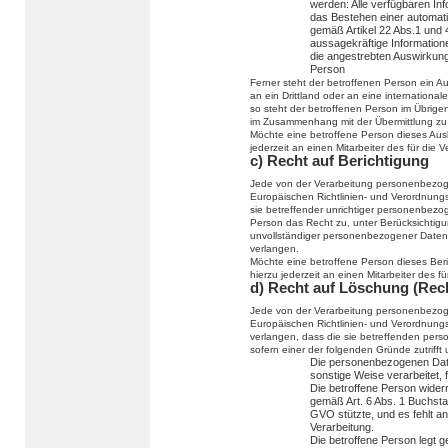
werden: Alle verfügbaren In
das Bestehen einer automatis
gemäß Artikel 22 Abs.1 und
aussagekräftige Informatione
die angestrebten Auswirkunge
Person
Ferner steht der betroffenen Person ein 
an ein Drittland oder an eine internationale
so steht der betroffenen Person im Übrige
im Zusammenhang mit der Übermittlung zu 
Möchte eine betroffene Person dieses Ausk
jederzeit an einen Mitarbeiter des für die
c) Recht auf Berichtigung
Jede von der Verarbeitung personenbezog
Europäischen Richtlinien- und Verordnung
sie betreffender unrichtiger personenbezo
Person das Recht zu, unter Berücksichtigu
unvollständiger personenbezogener Daten
verlangen.
Möchte eine betroffene Person dieses Ber
hierzu jederzeit an einen Mitarbeiter des 
d) Recht auf Löschung (Rec
Jede von der Verarbeitung personenbezog
Europäischen Richtlinien- und Verordnung
verlangen, dass die sie betreffenden per
sofern einer der folgenden Gründe zutrifft u
Die personenbezogenen Dat
sonstige Weise verarbeitet, 
Die betroffene Person widerru
gemäß Art. 6 Abs. 1 Buchst
GVO stützte, und es fehlt an
Verarbeitung.
Die betroffene Person legt