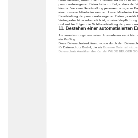
bereitzustellen, wenn unser Unternehmen mit ihr einen V
personenbezogenen Daten hätte zur Folge, dass der Ve
könnte. Vor einer Bereitstellung personenbezogener Da
einen unserer Mitarbeiter wenden. Unser Mitarbeiter klä
Bereitstellung der personenbezogenen Daten gesetzlich
Vertragsabschluss erforderlich ist, ob eine Verpflichtu
und welche Folgen die Nichtbereitstellung der person
11. Bestehen einer automatisierten 
Als verantwortungsbewusstes Unternehmen verzichten w
ein Profiling.
Diese Datenschutzerklärung wurde durch den Datensch
für Datenschutz GmbH, die als
Externer Datenschutzbe
Datenschutz Anwälten der Kanzlei WILDE BEUGER SO