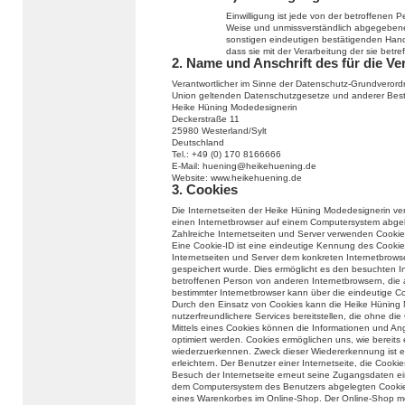
Einwilligung ist jede von der betroffenen Per
Weise und unmissverständlich abgegebene 
sonstigen eindeutigen bestätigenden Handl
dass sie mit der Verarbeitung der sie bet
2. Name und Anschrift des für die Ve
Verantwortlicher im Sinne der Datenschutz-Grundverord
Union geltenden Datenschutzgesetze und anderer Besti
Heike Hüning Modedesignerin
Deckerstraße 11
25980 Westerland/Sylt
Deutschland
Tel.: +49 (0) 170 8166666
E-Mail: huening@heikehuening.de
Website: www.heikehuening.de
3. Cookies
Die Internetseiten der Heike Hüning Modedesignerin ve
einen Internetbrowser auf einem Computersystem abge
Zahlreiche Internetseiten und Server verwenden Cookie
Eine Cookie-ID ist eine eindeutige Kennung des Cookie
Internetseiten und Server dem konkreten Internetbrow
gespeichert wurde. Dies ermöglicht es den besuchten In
betroffenen Person von anderen Internetbrowsern, die 
bestimmter Internetbrowser kann über die eindeutige Coo
Durch den Einsatz von Cookies kann die Heike Hüning 
nutzerfreundlichere Services bereitstellen, die ohne di
Mittels eines Cookies können die Informationen und An
optimiert werden. Cookies ermöglichen uns, wie bereits 
wiederzuerkennen. Zweck dieser Wiedererkennung ist e
erleichtern. Der Benutzer einer Internetseite, die Cook
Besuch der Internetseite erneut seine Zugangsdaten ei
dem Computersystem des Benutzers abgelegten Cookie ü
eines Warenkorbes im Online-Shop. Der Online-Shop merkt