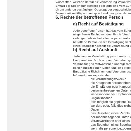
Vorschriften, welchen der für die Verarbeitung Verantwo
Entfällt der Speicherungszweck oder läuft eine vom Eu
einem anderen zuständigen Gesetzgeber vorgeschriebe
Daten routinemäßig und entsprechend den gesetzlichen 
6. Rechte der betroffenen Person
a) Recht auf Bestätigung
Jede betroffene Person hat das vom Europ
eingeräumte Recht, von dem für die Verarb
verlangen, ob sie betreffende personenbe
betroffene Person dieses Bestätigungsrech
einen Mitarbeiter des für die Verarbeitung
b) Recht auf Auskunft
Jede von der Verarbeitung personenbezog
Europäischen Richtlinien- und Verordnungs
Verarbeitung Verantwortlichen unentgeltli
personenbezogenen Daten und eine Kopie d
Europäische Richtlinien- und Verordnungs
Informationen zugestanden:
die Verarbeitungszwecke
die Kategorien personenbezo
die Empfänger oder Kategor
personenbezogenen Daten of
insbesondere bei Empfängern 
Organisationen
falls möglich die geplante 
werden, oder, falls dies nicht
Dauer
das Bestehen eines Rechts a
personenbezogenen Daten od
Verantwortlichen oder eines
das Bestehen eines Beschwe
wenn die personenbezogenen