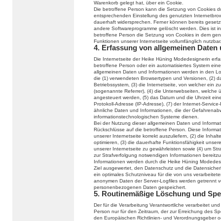
Warenkorb gelegt hat, über ein Cookie.
Die betroffene Person kann die Setzung von Cookies durc
entsprechenden Einstellung des genutzten Internetbro
dauerhaft widersprechen. Ferner können bereits gesetzt
andere Softwareprogramme gelöscht werden. Dies ist in 
betroffene Person die Setzung von Cookies in dem genu
Funktionen unserer Internetseite vollumfänglich nutzbar
4. Erfassung von allgemeinen Daten
Die Internetseite der Heike Hüning Modedesignerin erfas
betroffene Person oder ein automatisiertes System ein
allgemeinen Daten und Informationen werden in den Log
die (1) verwendeten Browsertypen und Versionen, (2) 
Betriebssystem, (3) die Internetseite, von welcher ein 
(sogenannte Referrer), (4) die Unterwebseiten, welche 
angesteuert werden, (5) das Datum und die Uhrzeit eines 
Protokoll-Adresse (IP-Adresse), (7) der Internet-Servic
ähnliche Daten und Informationen, die der Gefahrenabw
informationstechnologischen Systeme dienen.
Bei der Nutzung dieser allgemeinen Daten und Informat
Rückschlüsse auf die betroffene Person. Diese Informat
unserer Internetseite korrekt auszuliefern, (2) die Inhal
optimieren, (3) die dauerhafte Funktionsfähigkeit unse
unserer Internetseite zu gewährleisten sowie (4) um Str
zur Strafverfolgung notwendigen Informationen bereit
Informationen werden durch die Heike Hüning Modedesign
Ziel ausgewertet, den Datenschutz und die Datensicher
ein optimales Schutzniveau für die von uns verarbeite
anonymen Daten der Server-Logfiles werden getrennt 
personenbezogenen Daten gespeichert.
5. Routinemäßige Löschung und Sp
Der für die Verarbeitung Verantwortliche verarbeitet u
Person nur für den Zeitraum, der zur Erreichung des Spe
den Europäischen Richtlinien- und Verordnungsgeber 