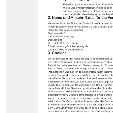
Einwilligung ist jede von der betroffenen Per
Weise und unmissverständlich abgegebene 
sonstigen eindeutigen bestätigenden Handl
dass sie mit der Verarbeitung der sie bet
2. Name und Anschrift des für die Ve
Verantwortlicher im Sinne der Datenschutz-Grundverord
Union geltenden Datenschutzgesetze und anderer Besti
Heike Hüning Modedesignerin
Deckerstraße 11
25980 Westerland/Sylt
Deutschland
Tel.: +49 (0) 170 8166666
E-Mail: huening@heikehuening.de
Website: www.heikehuening.de
3. Cookies
Die Internetseiten der Heike Hüning Modedesignerin ve
einen Internetbrowser auf einem Computersystem abge
Zahlreiche Internetseiten und Server verwenden Cookie
Eine Cookie-ID ist eine eindeutige Kennung des Cookie
Internetseiten und Server dem konkreten Internetbrow
gespeichert wurde. Dies ermöglicht es den besuchten In
betroffenen Person von anderen Internetbrowsern, die 
bestimmter Internetbrowser kann über die eindeutige Coo
Durch den Einsatz von Cookies kann die Heike Hüning 
nutzerfreundlichere Services bereitstellen, die ohne di
Mittels eines Cookies können die Informationen und An
optimiert werden. Cookies ermöglichen uns, wie bereits 
wiederzuerkennen. Zweck dieser Wiedererkennung ist e
erleichtern. Der Benutzer einer Internetseite, die Cook
Besuch der Internetseite erneut seine Zugangsdaten ei
dem Computersystem des Benutzers abgelegten Cookie ü
eines Warenkorbes im Online-Shop. Der Online-Shop merkt