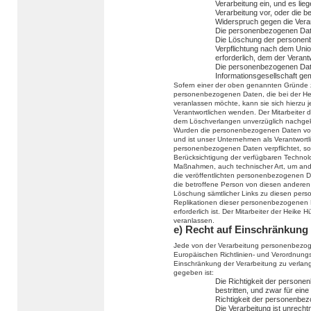
Verarbeitung ein, und es lie
Verarbeitung vor, oder die 
Widerspruch gegen die Verar
Die personenbezogenen Date
Die Löschung der personenbe
Verpflichtung nach dem Unio
erforderlich, dem der Verantw
Die personenbezogenen Dat
Informationsgesellschaft g
Sofern einer der oben genannten Gründe z
personenbezogenen Daten, die bei der He
veranlassen möchte, kann sie sich hierzu je
Verantwortlichen wenden. Der Mitarbeiter 
dem Löschverlangen unverzüglich nachge
Wurden die personenbezogenen Daten von
und ist unser Unternehmen als Verantwort
personenbezogenen Daten verpflichtet, so 
Berücksichtigung der verfügbaren Techno
Maßnahmen, auch technischer Art, um ande
die veröffentlichten personenbezogenen Da
die betroffene Person von diesen anderen 
Löschung sämtlicher Links zu diesen per
Replikationen dieser personenbezogenen Da
erforderlich ist. Der Mitarbeiter der Heike
veranlassen.
e) Recht auf Einschränkung 
Jede von der Verarbeitung personenbezog
Europäischen Richtlinien- und Verordnung
Einschränkung der Verarbeitung zu verla
gegeben ist:
Die Richtigkeit der persone
bestritten, und zwar für ein
Richtigkeit der personenbe
Die Verarbeitung ist unrecht