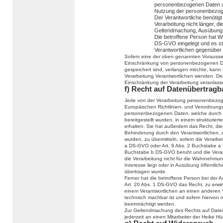
personenbezogenen Daten ab
Nutzung der personenbezog
Der Verantwortliche benötig
Verarbeitung nicht länger, di
Geltendmachung, Ausübung 
Die betroffene Person hat W
DS-GVO eingelegt und es ste
Verantwortlichen gegenüber
Sofern eine der oben genannten Vorausse
Einschränkung von personenbezogenen Da
gespeichert sind, verlangen möchte, kann si
Verarbeitung Verantwortlichen wenden. Der
Einschränkung der Verarbeitung veranlass
f) Recht auf Datenübertragb
Jede von der Verarbeitung personenbezog
Europäischen Richtlinien- und Verordnung
personenbezogenen Daten, welche durch d
bereitgestellt wurden, in einem strukturi
erhalten. Sie hat außerdem das Recht, di
Behinderung durch den Verantwortlichen, 
wurden, zu übermitteln, sofern die Verarbe
a DS-GVO oder Art. 9 Abs. 2 Buchstabe a 
Buchstabe b DS-GVO beruht und die Verarbei
die Verarbeitung nicht für die Wahrnehmung 
Interesse liegt oder in Ausübung öffentlic
übertragen wurde.
Ferner hat die betroffene Person bei der
Art. 20 Abs. 1 DS-GVO das Recht, zu erwi
einem Verantwortlichen an einen anderen V
technisch machbar ist und sofern hiervon 
beeinträchtigt werden.
Zur Geltendmachung des Rechts auf Datenü
jederzeit an einen Mitarbeiter der Heike 