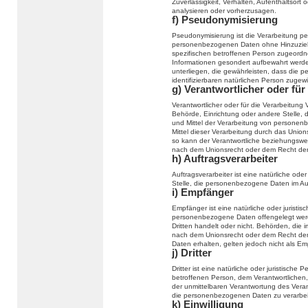
Zuverlässigkeit, Verhalten, Aufenthaltsort
analysieren oder vorherzusagen.
f) Pseudonymisierung
Pseudonymisierung ist die Verarbeitung p
personenbezogenen Daten ohne Hinzuziehu
spezifischen betroffenen Person zugeordn
Informationen gesondert aufbewahrt wer
unterliegen, die gewährleisten, dass die p
identifizierbaren natürlichen Person zuge
g) Verantwortlicher oder für
Verantwortlicher oder für die Verarbeitung V
Behörde, Einrichtung oder andere Stelle, 
und Mittel der Verarbeitung von persone
Mittel dieser Verarbeitung durch das Unio
so kann der Verantwortliche beziehungswe
nach dem Unionsrecht oder dem Recht der
h) Auftragsverarbeiter
Auftragsverarbeiter ist eine natürliche ode
Stelle, die personenbezogene Daten im Auf
i) Empfänger
Empfänger ist eine natürliche oder juristi
personenbezogene Daten offengelegt werd
Dritten handelt oder nicht. Behörden, di
nach dem Unionsrecht oder dem Recht der
Daten erhalten, gelten jedoch nicht als Em
j) Dritter
Dritter ist eine natürliche oder juristisch
betroffenen Person, dem Verantwortlichen,
der unmittelbaren Verantwortung des Verant
die personenbezogenen Daten zu verarbei
k) Einwilligung