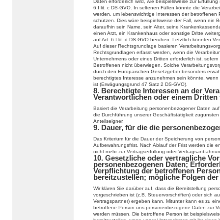
Daten erforderlich wird, wie beispielsweise zur Erfüllung 
6 I lit. c DS-GVO. In seltenen Fällen könnte die Verar
werden, um lebenswichtige Interessen der betroffenen 
schützen. Dies wäre beispielsweise der Fall, wenn ein 
daraufhin sein Name, sein Alter, seine Krankenkassend
einen Arzt, ein Krankenhaus oder sonstige Dritte weit
auf Art. 6 I lit. d DS-GVO beruhen. Letztlich könnten Ve
Auf dieser Rechtsgrundlage basieren Verarbeitungsvor
Rechtsgrundlagen erfasst werden, wenn die Verarbeitu
Unternehmens oder eines Dritten erforderlich ist, sofer
Betroffenen nicht überwiegen. Solche Verarbeitungsvor
durch den Europäischen Gesetzgeber besonders erwähnt 
berechtigtes Interesse anzunehmen sein könnte, wenn 
ist (Erwägungsgrund 47 Satz 2 DS-GVO).
8. Berechtigte Interessen an der Ver
Verantwortlichen oder einem Dritten
Basiert die Verarbeitung personenbezogener Daten auf Ar
die Durchführung unserer Geschäftstätigkeit zugunsten
Anteilseigner.
9. Dauer, für die die personenbezog
Das Kriterium für die Dauer der Speicherung von person
Aufbewahrungsfrist. Nach Ablauf der Frist werden die e
nicht mehr zur Vertragserfüllung oder Vertragsanbahnung
10. Gesetzliche oder vertragliche Vor
personenbezogenen Daten; Erforderli
Verpflichtung der betroffenen Pers
bereitzustellen; mögliche Folgen der
Wir klären Sie darüber auf, dass die Bereitstellung pe
vorgeschrieben ist (z.B. Steuervorschriften) oder sich
Vertragspartner) ergeben kann. Mitunter kann es zu eine
betroffene Person uns personenbezogene Daten zur Verfü
werden müssen. Die betroffene Person ist beispielswei