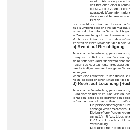
werden: Alle verfügbaren In
das Bestehen einer automatis
gemäß Artikel 22 Abs.1 und
aussagekräftige Informatione
die angestrebten Auswirkunge
Person
Ferner steht der betroffenen Person ein 
an ein Drittland oder an eine internationale
so steht der betroffenen Person im Übrige
im Zusammenhang mit der Übermittlung zu 
Möchte eine betroffene Person dieses Ausk
jederzeit an einen Mitarbeiter des für die
c) Recht auf Berichtigung
Jede von der Verarbeitung personenbezog
Europäischen Richtlinien- und Verordnung
sie betreffender unrichtiger personenbezo
Person das Recht zu, unter Berücksichtigu
unvollständiger personenbezogener Daten
verlangen.
Möchte eine betroffene Person dieses Ber
hierzu jederzeit an einen Mitarbeiter des 
d) Recht auf Löschung (Rec
Jede von der Verarbeitung personenbezog
Europäischen Richtlinien- und Verordnung
verlangen, dass die sie betreffenden per
sofern einer der folgenden Gründe zutrifft u
Die personenbezogenen Dat
sonstige Weise verarbeitet, 
Die betroffene Person widerru
gemäß Art. 6 Abs. 1 Buchst
GVO stützte, und es fehlt an
Verarbeitung.
Die betroffene Person legt