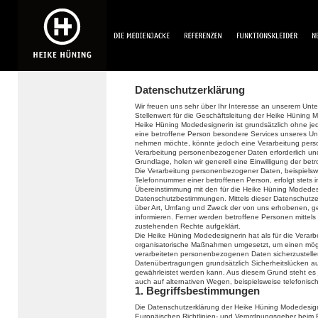
Datenschutzerklärung
Wir freuen uns sehr über Ihr Interesse an unserem Un
Stellenwert für die Geschäftsleitung der Heike Hüning 
Heike Hüning Modedesignerin ist grundsätzlich ohne 
eine betroffene Person besondere Services unseres Un
nehmen möchte, könnte jedoch eine Verarbeitung perso
Verarbeitung personenbezogener Daten erforderlich und 
Grundlage, holen wir generell eine Einwilligung der bet
Die Verarbeitung personenbezogener Daten, beispielswe
Telefonnummer einer betroffenen Person, erfolgt stets
Übereinstimmung mit den für die Heike Hüning Modedes
Datenschutzbestimmungen. Mittels dieser Datenschutze
über Art, Umfang und Zweck der von uns erhobenen, 
informieren. Ferner werden betroffene Personen mittels
zustehenden Rechte aufgeklärt.
Die Heike Hüning Modedesignerin hat als für die Verarb
organisatorische Maßnahmen umgesetzt, um einen mögli
verarbeiteten personenbezogenen Daten sicherzustelle
Datenübertragungen grundsätzlich Sicherheitslücken au
gewährleistet werden kann. Aus diesem Grund steht es
auch auf alternativen Wegen, beispielsweise telefonisch
1. Begriffsbestimmungen
Die Datenschutzerklärung der Heike Hüning Modedesigne
Europäischen Richtlinien- und Verordnungsgeber beim