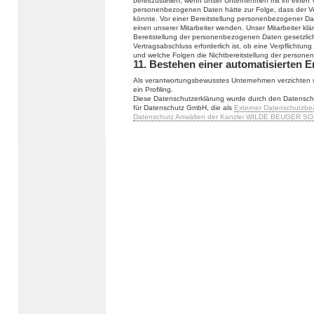
bereitzustellen, wenn unser Unternehmen mit ihr einen V
personenbezogenen Daten hätte zur Folge, dass der Ve
könnte. Vor einer Bereitstellung personenbezogener Da
einen unserer Mitarbeiter wenden. Unser Mitarbeiter klä
Bereitstellung der personenbezogenen Daten gesetzlich
Vertragsabschluss erforderlich ist, ob eine Verpflichtu
und welche Folgen die Nichtbereitstellung der person
11. Bestehen einer automatisierten 
Als verantwortungsbewusstes Unternehmen verzichten w
ein Profiling.
Diese Datenschutzerklärung wurde durch den Datensch
für Datenschutz GmbH, die als
Externer Datenschutzbe
Datenschutz Anwälten der Kanzlei WILDE BEUGER SO