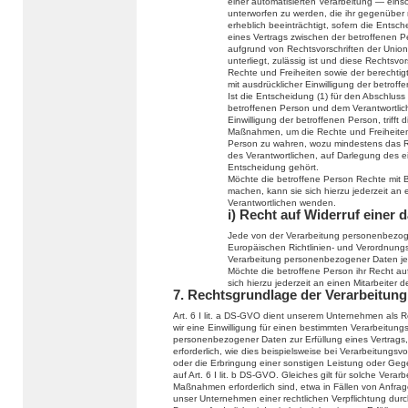
einer automatisierten Verarbeitung — eins
unterworfen zu werden, die ihr gegenüber r
erheblich beeinträchtigt, sofern die Entsch
eines Vertrags zwischen der betroffenen Pe
aufgrund von Rechtsvorschriften der Union
unterliegt, zulässig ist und diese Recht
Rechte und Freiheiten sowie der berechtig
mit ausdrücklicher Einwilligung der betroff
Ist die Entscheidung (1) für den Abschluss
betroffenen Person und dem Verantwortlichen
Einwilligung der betroffenen Person, trif
Maßnahmen, um die Rechte und Freiheiten 
Person zu wahren, wozu mindestens das Re
des Verantwortlichen, auf Darlegung des 
Entscheidung gehört.
Möchte die betroffene Person Rechte mit 
machen, kann sie sich hierzu jederzeit an e
Verantwortlichen wenden.
i) Recht auf Widerruf einer 
Jede von der Verarbeitung personenbezog
Europäischen Richtlinien- und Verordnungs
Verarbeitung personenbezogener Daten jed
Möchte die betroffene Person ihr Recht auf
sich hierzu jederzeit an einen Mitarbeiter 
7. Rechtsgrundlage der Verarbeitung
Art. 6 I lit. a DS-GVO dient unserem Unternehmen als 
wir eine Einwilligung für einen bestimmten Verarbeitung
personenbezogener Daten zur Erfüllung eines Vertrags, 
erforderlich, wie dies beispielsweise bei Verarbeitungsv
oder die Erbringung einer sonstigen Leistung oder Gege
auf Art. 6 I lit. b DS-GVO. Gleiches gilt für solche Ver
Maßnahmen erforderlich sind, etwa in Fällen von Anfra
unser Unternehmen einer rechtlichen Verpflichtung du