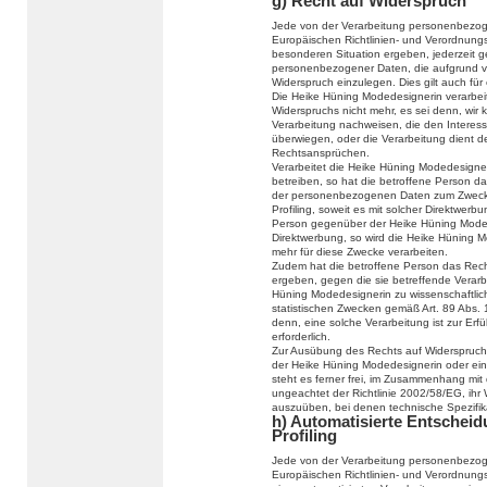
g) Recht auf Widerspruch
Jede von der Verarbeitung personenbezog
Europäischen Richtlinien- und Verordnung
besonderen Situation ergeben, jederzeit g
personenbezogener Daten, die aufgrund vo
Widerspruch einzulegen. Dies gilt auch für
Die Heike Hüning Modedesignerin verarbei
Widerspruchs nicht mehr, es sei denn, wir
Verarbeitung nachweisen, die den Interes
überwiegen, oder die Verarbeitung dient 
Rechtsansprüchen.
Verarbeitet die Heike Hüning Modedesign
betreiben, so hat die betroffene Person d
der personenbezogenen Daten zum Zwecke d
Profiling, soweit es mit solcher Direktwerb
Person gegenüber der Heike Hüning Moded
Direktwerbung, so wird die Heike Hüning
mehr für diese Zwecke verarbeiten.
Zudem hat die betroffene Person das Recht
ergeben, gegen die sie betreffende Verar
Hüning Modedesignerin zu wissenschaftlic
statistischen Zwecken gemäß Art. 89 Abs.
denn, eine solche Verarbeitung ist zur Erf
erforderlich.
Zur Ausübung des Rechts auf Widerspruch k
der Heike Hüning Modedesignerin oder ein
steht es ferner frei, im Zusammenhang mit
ungeachtet der Richtlinie 2002/58/EG, ihr 
auszuüben, bei denen technische Spezifi
h) Automatisierte Entscheidu
Profiling
Jede von der Verarbeitung personenbezog
Europäischen Richtlinien- und Verordnungs