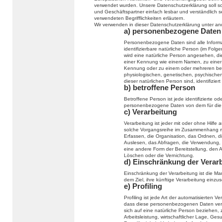
verwendet wurden. Unsere Datenschutzerklärung soll sow
und Geschäftspartner einfach lesbar und verständlich s
verwendeten Begrifflichkeiten erläutern.
Wir verwenden in dieser Datenschutzerklärung unter an
a) personenbezogene Daten
Personenbezogene Daten sind alle Informati
identifizierbare natürliche Person (im Folge
wird eine natürliche Person angesehen, die
einer Kennung wie einem Namen, zu einer
Kennung oder zu einem oder mehreren bes
physiologischen, genetischen, psychischen, 
dieser natürlichen Person sind, identifizier
b) betroffene Person
Betroffene Person ist jede identifizierte od
personenbezogene Daten von dem für die V
c) Verarbeitung
Verarbeitung ist jeder mit oder ohne Hilfe
solche Vorgangsreihe im Zusammenhang m
Erfassen, die Organisation, das Ordnen, 
Auslesen, das Abfragen, die Verwendung, 
eine andere Form der Bereitstellung, den 
Löschen oder die Vernichtung.
d) Einschränkung der Verar
Einschränkung der Verarbeitung ist die M
dem Ziel, ihre künftige Verarbeitung einzu
e) Profiling
Profiling ist jede Art der automatisierten
dass diese personenbezogenen Daten verw
sich auf eine natürliche Person beziehen,
Arbeitsleistung, wirtschaftlicher Lage, Ges