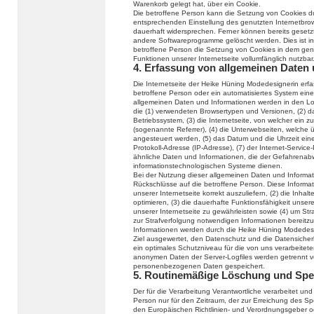
Warenkorb gelegt hat, über ein Cookie.
Die betroffene Person kann die Setzung von Cookies durc
entsprechenden Einstellung des genutzten Internetbro
dauerhaft widersprechen. Ferner können bereits gesetzt
andere Softwareprogramme gelöscht werden. Dies ist in 
betroffene Person die Setzung von Cookies in dem genu
Funktionen unserer Internetseite vollumfänglich nutzbar
4. Erfassung von allgemeinen Daten
Die Internetseite der Heike Hüning Modedesignerin erfas
betroffene Person oder ein automatisiertes System ein
allgemeinen Daten und Informationen werden in den Log
die (1) verwendeten Browsertypen und Versionen, (2) 
Betriebssystem, (3) die Internetseite, von welcher ein 
(sogenannte Referrer), (4) die Unterwebseiten, welche 
angesteuert werden, (5) das Datum und die Uhrzeit eines 
Protokoll-Adresse (IP-Adresse), (7) der Internet-Servic
ähnliche Daten und Informationen, die der Gefahrenabw
informationstechnologischen Systeme dienen.
Bei der Nutzung dieser allgemeinen Daten und Informat
Rückschlüsse auf die betroffene Person. Diese Informat
unserer Internetseite korrekt auszuliefern, (2) die Inhal
optimieren, (3) die dauerhafte Funktionsfähigkeit unse
unserer Internetseite zu gewährleisten sowie (4) um Str
zur Strafverfolgung notwendigen Informationen bereit
Informationen werden durch die Heike Hüning Modedesign
Ziel ausgewertet, den Datenschutz und die Datensicher
ein optimales Schutzniveau für die von uns verarbeite
anonymen Daten der Server-Logfiles werden getrennt 
personenbezogenen Daten gespeichert.
5. Routinemäßige Löschung und Sp
Der für die Verarbeitung Verantwortliche verarbeitet u
Person nur für den Zeitraum, der zur Erreichung des Spe
den Europäischen Richtlinien- und Verordnungsgeber 