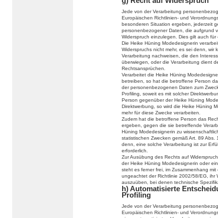
g) Recht auf Widerspruch
Jede von der Verarbeitung personenbezog
Europäischen Richtlinien- und Verordnung
besonderen Situation ergeben, jederzeit g
personenbezogener Daten, die aufgrund vo
Widerspruch einzulegen. Dies gilt auch für
Die Heike Hüning Modedesignerin verarbei
Widerspruchs nicht mehr, es sei denn, wir
Verarbeitung nachweisen, die den Interes
überwiegen, oder die Verarbeitung dient 
Rechtsansprüchen.
Verarbeitet die Heike Hüning Modedesign
betreiben, so hat die betroffene Person d
der personenbezogenen Daten zum Zwecke d
Profiling, soweit es mit solcher Direktwerb
Person gegenüber der Heike Hüning Moded
Direktwerbung, so wird die Heike Hüning
mehr für diese Zwecke verarbeiten.
Zudem hat die betroffene Person das Recht
ergeben, gegen die sie betreffende Verar
Hüning Modedesignerin zu wissenschaftlic
statistischen Zwecken gemäß Art. 89 Abs.
denn, eine solche Verarbeitung ist zur Erf
erforderlich.
Zur Ausübung des Rechts auf Widerspruch k
der Heike Hüning Modedesignerin oder ein
steht es ferner frei, im Zusammenhang mit
ungeachtet der Richtlinie 2002/58/EG, ihr 
auszuüben, bei denen technische Spezifi
h) Automatisierte Entscheidu
Profiling
Jede von der Verarbeitung personenbezog
Europäischen Richtlinien- und Verordnungs