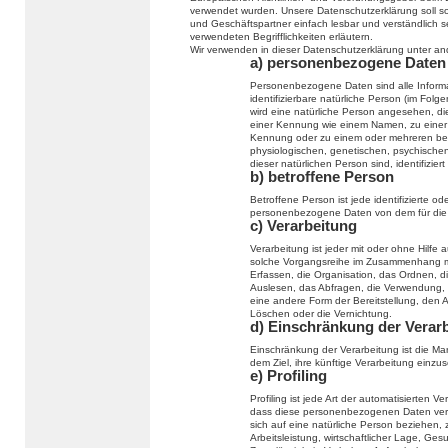
verwendet wurden. Unsere Datenschutzerklärung soll sow
und Geschäftspartner einfach lesbar und verständlich s
verwendeten Begrifflichkeiten erläutern.
Wir verwenden in dieser Datenschutzerklärung unter an
a) personenbezogene Daten
Personenbezogene Daten sind alle Informati
identifizierbare natürliche Person (im Folge
wird eine natürliche Person angesehen, die
einer Kennung wie einem Namen, zu einer
Kennung oder zu einem oder mehreren bes
physiologischen, genetischen, psychischen, 
dieser natürlichen Person sind, identifizier
b) betroffene Person
Betroffene Person ist jede identifizierte od
personenbezogene Daten von dem für die V
c) Verarbeitung
Verarbeitung ist jeder mit oder ohne Hilfe
solche Vorgangsreihe im Zusammenhang m
Erfassen, die Organisation, das Ordnen, 
Auslesen, das Abfragen, die Verwendung, 
eine andere Form der Bereitstellung, den 
Löschen oder die Vernichtung.
d) Einschränkung der Verar
Einschränkung der Verarbeitung ist die M
dem Ziel, ihre künftige Verarbeitung einzu
e) Profiling
Profiling ist jede Art der automatisierten
dass diese personenbezogenen Daten verw
sich auf eine natürliche Person beziehen,
Arbeitsleistung, wirtschaftlicher Lage, Ges