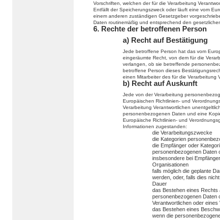
Vorschriften, welchen der für die Verarbeitung Verantwo
Entfällt der Speicherungszweck oder läuft eine vom Eu
einem anderen zuständigen Gesetzgeber vorgeschriebe
Daten routinemäßig und entsprechend den gesetzlichen 
6. Rechte der betroffenen Person
a) Recht auf Bestätigung
Jede betroffene Person hat das vom Europ
eingeräumte Recht, von dem für die Verarb
verlangen, ob sie betreffende personenbe
betroffene Person dieses Bestätigungsrech
einen Mitarbeiter des für die Verarbeitung
b) Recht auf Auskunft
Jede von der Verarbeitung personenbezog
Europäischen Richtlinien- und Verordnungs
Verarbeitung Verantwortlichen unentgeltli
personenbezogenen Daten und eine Kopie d
Europäische Richtlinien- und Verordnungs
Informationen zugestanden:
die Verarbeitungszwecke
die Kategorien personenbezo
die Empfänger oder Kategor
personenbezogenen Daten of
insbesondere bei Empfängern 
Organisationen
falls möglich die geplante 
werden, oder, falls dies nicht
Dauer
das Bestehen eines Rechts a
personenbezogenen Daten od
Verantwortlichen oder eines
das Bestehen eines Beschwe
wenn die personenbezogenen