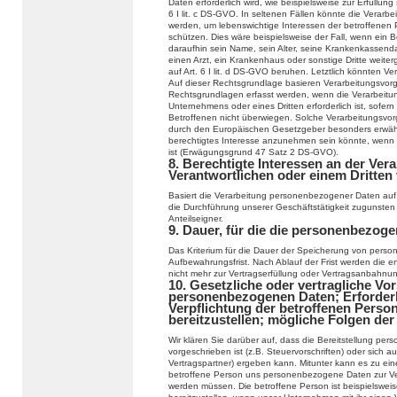
Daten erforderlich wird, wie beispielsweise zur Erfüllung 
6 I lit. c DS-GVO. In seltenen Fällen könnte die Verar
werden, um lebenswichtige Interessen der betroffenen 
schützen. Dies wäre beispielsweise der Fall, wenn ein 
daraufhin sein Name, sein Alter, seine Krankenkassend
einen Arzt, ein Krankenhaus oder sonstige Dritte weit
auf Art. 6 I lit. d DS-GVO beruhen. Letztlich könnten Ve
Auf dieser Rechtsgrundlage basieren Verarbeitungsvor
Rechtsgrundlagen erfasst werden, wenn die Verarbeitu
Unternehmens oder eines Dritten erforderlich ist, sofer
Betroffenen nicht überwiegen. Solche Verarbeitungsvor
durch den Europäischen Gesetzgeber besonders erwähnt 
berechtigtes Interesse anzunehmen sein könnte, wenn 
ist (Erwägungsgrund 47 Satz 2 DS-GVO).
8. Berechtigte Interessen an der Ver
Verantwortlichen oder einem Dritten
Basiert die Verarbeitung personenbezogener Daten auf Ar
die Durchführung unserer Geschäftstätigkeit zugunsten
Anteilseigner.
9. Dauer, für die die personenbezog
Das Kriterium für die Dauer der Speicherung von person
Aufbewahrungsfrist. Nach Ablauf der Frist werden die e
nicht mehr zur Vertragserfüllung oder Vertragsanbahnung
10. Gesetzliche oder vertragliche Vor
personenbezogenen Daten; Erforderli
Verpflichtung der betroffenen Pers
bereitzustellen; mögliche Folgen der
Wir klären Sie darüber auf, dass die Bereitstellung pe
vorgeschrieben ist (z.B. Steuervorschriften) oder sich
Vertragspartner) ergeben kann. Mitunter kann es zu eine
betroffene Person uns personenbezogene Daten zur Verfü
werden müssen. Die betroffene Person ist beispielswei