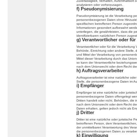
Zuverlässigkeit, Verhalten, Aufenthaltsort
analysieren oder vorherzusagen.
f) Pseudonymisierung
Pseudonymisierung ist die Verarbeitung p
personenbezogenen Daten ohne Hinzuziehu
spezifischen betroffenen Person zugeordn
Informationen gesondert aufbewahrt wer
unterliegen, die gewährleisten, dass die p
identifizierbaren natürlichen Person zuge
g) Verantwortlicher oder für
Verantwortlicher oder für die Verarbeitung V
Behörde, Einrichtung oder andere Stelle, 
und Mittel der Verarbeitung von persone
Mittel dieser Verarbeitung durch das Unio
so kann der Verantwortliche beziehungswe
nach dem Unionsrecht oder dem Recht der
h) Auftragsverarbeiter
Auftragsverarbeiter ist eine natürliche ode
Stelle, die personenbezogene Daten im Auf
i) Empfänger
Empfänger ist eine natürliche oder juristi
personenbezogene Daten offengelegt werd
Dritten handelt oder nicht. Behörden, di
nach dem Unionsrecht oder dem Recht der
Daten erhalten, gelten jedoch nicht als Em
j) Dritter
Dritter ist eine natürliche oder juristisch
betroffenen Person, dem Verantwortlichen,
der unmittelbaren Verantwortung des Verant
die personenbezogenen Daten zu verarbei
k) Einwilligung