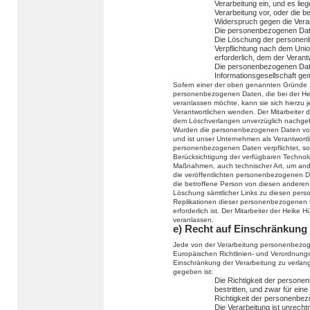
Verarbeitung ein, und es lie
Verarbeitung vor, oder die 
Widerspruch gegen die Verar
Die personenbezogenen Date
Die Löschung der personenbe
Verpflichtung nach dem Unio
erforderlich, dem der Verantw
Die personenbezogenen Dat
Informationsgesellschaft g
Sofern einer der oben genannten Gründe z
personenbezogenen Daten, die bei der He
veranlassen möchte, kann sie sich hierzu je
Verantwortlichen wenden. Der Mitarbeiter 
dem Löschverlangen unverzüglich nachge
Wurden die personenbezogenen Daten von
und ist unser Unternehmen als Verantwort
personenbezogenen Daten verpflichtet, so 
Berücksichtigung der verfügbaren Techno
Maßnahmen, auch technischer Art, um ande
die veröffentlichten personenbezogenen Da
die betroffene Person von diesen anderen 
Löschung sämtlicher Links zu diesen per
Replikationen dieser personenbezogenen Da
erforderlich ist. Der Mitarbeiter der Heike
veranlassen.
e) Recht auf Einschränkung 
Jede von der Verarbeitung personenbezog
Europäischen Richtlinien- und Verordnung
Einschränkung der Verarbeitung zu verla
gegeben ist:
Die Richtigkeit der persone
bestritten, und zwar für ein
Richtigkeit der personenbe
Die Verarbeitung ist unrecht