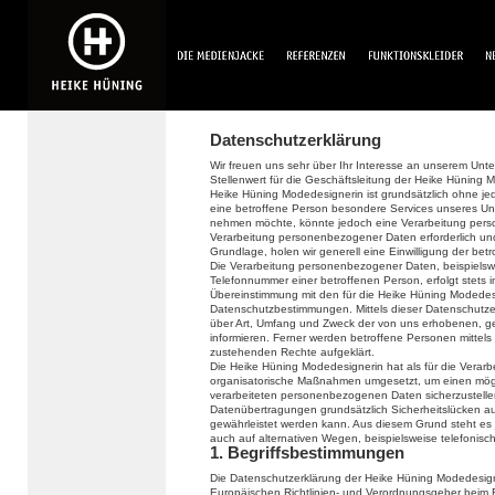
Datenschutzerklärung
Wir freuen uns sehr über Ihr Interesse an unserem Un
Stellenwert für die Geschäftsleitung der Heike Hüning 
Heike Hüning Modedesignerin ist grundsätzlich ohne 
eine betroffene Person besondere Services unseres Un
nehmen möchte, könnte jedoch eine Verarbeitung perso
Verarbeitung personenbezogener Daten erforderlich und 
Grundlage, holen wir generell eine Einwilligung der bet
Die Verarbeitung personenbezogener Daten, beispielswe
Telefonnummer einer betroffenen Person, erfolgt stets
Übereinstimmung mit den für die Heike Hüning Modedes
Datenschutzbestimmungen. Mittels dieser Datenschutze
über Art, Umfang und Zweck der von uns erhobenen, 
informieren. Ferner werden betroffene Personen mittels
zustehenden Rechte aufgeklärt.
Die Heike Hüning Modedesignerin hat als für die Verarb
organisatorische Maßnahmen umgesetzt, um einen mögli
verarbeiteten personenbezogenen Daten sicherzustelle
Datenübertragungen grundsätzlich Sicherheitslücken au
gewährleistet werden kann. Aus diesem Grund steht es
auch auf alternativen Wegen, beispielsweise telefonisch
1. Begriffsbestimmungen
Die Datenschutzerklärung der Heike Hüning Modedesigne
Europäischen Richtlinien- und Verordnungsgeber beim