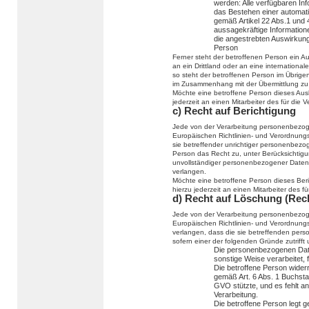
werden: Alle verfügbaren In
das Bestehen einer automatis
gemäß Artikel 22 Abs.1 und
aussagekräftige Informatione
die angestrebten Auswirkunge
Person
Ferner steht der betroffenen Person ein 
an ein Drittland oder an eine internationale
so steht der betroffenen Person im Übrige
im Zusammenhang mit der Übermittlung zu 
Möchte eine betroffene Person dieses Ausk
jederzeit an einen Mitarbeiter des für die
c) Recht auf Berichtigung
Jede von der Verarbeitung personenbezog
Europäischen Richtlinien- und Verordnung
sie betreffender unrichtiger personenbezo
Person das Recht zu, unter Berücksichtigu
unvollständiger personenbezogener Daten
verlangen.
Möchte eine betroffene Person dieses Ber
hierzu jederzeit an einen Mitarbeiter des 
d) Recht auf Löschung (Rec
Jede von der Verarbeitung personenbezog
Europäischen Richtlinien- und Verordnung
verlangen, dass die sie betreffenden per
sofern einer der folgenden Gründe zutrifft u
Die personenbezogenen Dat
sonstige Weise verarbeitet, 
Die betroffene Person widerru
gemäß Art. 6 Abs. 1 Buchst
GVO stützte, und es fehlt an
Verarbeitung.
Die betroffene Person legt