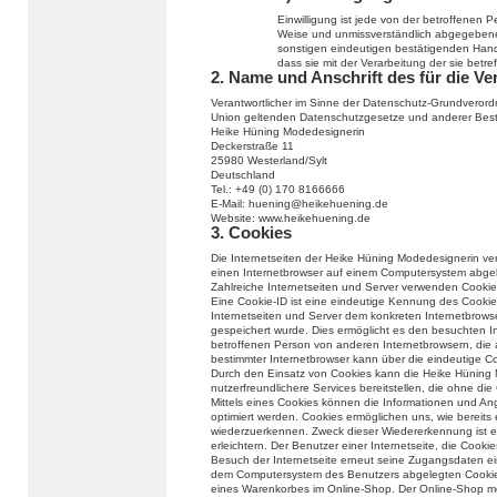
Einwilligung ist jede von der betroffenen Per
Weise und unmissverständlich abgegebene 
sonstigen eindeutigen bestätigenden Handl
dass sie mit der Verarbeitung der sie bet
2. Name und Anschrift des für die Ve
Verantwortlicher im Sinne der Datenschutz-Grundverord
Union geltenden Datenschutzgesetze und anderer Besti
Heike Hüning Modedesignerin
Deckerstraße 11
25980 Westerland/Sylt
Deutschland
Tel.: +49 (0) 170 8166666
E-Mail: huening@heikehuening.de
Website: www.heikehuening.de
3. Cookies
Die Internetseiten der Heike Hüning Modedesignerin ve
einen Internetbrowser auf einem Computersystem abge
Zahlreiche Internetseiten und Server verwenden Cookie
Eine Cookie-ID ist eine eindeutige Kennung des Cookie
Internetseiten und Server dem konkreten Internetbrow
gespeichert wurde. Dies ermöglicht es den besuchten In
betroffenen Person von anderen Internetbrowsern, die 
bestimmter Internetbrowser kann über die eindeutige Coo
Durch den Einsatz von Cookies kann die Heike Hüning 
nutzerfreundlichere Services bereitstellen, die ohne di
Mittels eines Cookies können die Informationen und An
optimiert werden. Cookies ermöglichen uns, wie bereits 
wiederzuerkennen. Zweck dieser Wiedererkennung ist e
erleichtern. Der Benutzer einer Internetseite, die Cook
Besuch der Internetseite erneut seine Zugangsdaten ei
dem Computersystem des Benutzers abgelegten Cookie ü
eines Warenkorbes im Online-Shop. Der Online-Shop merkt