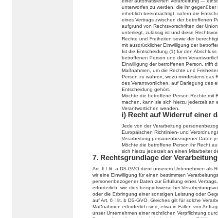
einer automatisierten Verarbeitung — eins
unterworfen zu werden, die ihr gegenüber r
erheblich beeinträchtigt, sofern die Entsch
eines Vertrags zwischen der betroffenen Pe
aufgrund von Rechtsvorschriften der Union
unterliegt, zulässig ist und diese Recht
Rechte und Freiheiten sowie der berechtig
mit ausdrücklicher Einwilligung der betroff
Ist die Entscheidung (1) für den Abschluss
betroffenen Person und dem Verantwortlichen
Einwilligung der betroffenen Person, trif
Maßnahmen, um die Rechte und Freiheiten 
Person zu wahren, wozu mindestens das Re
des Verantwortlichen, auf Darlegung des 
Entscheidung gehört.
Möchte die betroffene Person Rechte mit 
machen, kann sie sich hierzu jederzeit an e
Verantwortlichen wenden.
i) Recht auf Widerruf einer 
Jede von der Verarbeitung personenbezog
Europäischen Richtlinien- und Verordnungs
Verarbeitung personenbezogener Daten jed
Möchte die betroffene Person ihr Recht auf
sich hierzu jederzeit an einen Mitarbeiter 
7. Rechtsgrundlage der Verarbeitung
Art. 6 I lit. a DS-GVO dient unserem Unternehmen als 
wir eine Einwilligung für einen bestimmten Verarbeitung
personenbezogener Daten zur Erfüllung eines Vertrags, 
erforderlich, wie dies beispielsweise bei Verarbeitungsv
oder die Erbringung einer sonstigen Leistung oder Gege
auf Art. 6 I lit. b DS-GVO. Gleiches gilt für solche Ver
Maßnahmen erforderlich sind, etwa in Fällen von Anfra
unser Unternehmen einer rechtlichen Verpflichtung du