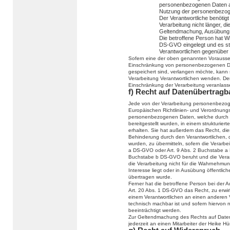
personenbezogenen Daten ab
Nutzung der personenbezog
Der Verantwortliche benötig
Verarbeitung nicht länger, di
Geltendmachung, Ausübung 
Die betroffene Person hat W
DS-GVO eingelegt und es ste
Verantwortlichen gegenüber
Sofern eine der oben genannten Vorausse
Einschränkung von personenbezogenen Da
gespeichert sind, verlangen möchte, kann si
Verarbeitung Verantwortlichen wenden. Der
Einschränkung der Verarbeitung veranlass
f) Recht auf Datenübertragb
Jede von der Verarbeitung personenbezog
Europäischen Richtlinien- und Verordnung
personenbezogenen Daten, welche durch d
bereitgestellt wurden, in einem strukturi
erhalten. Sie hat außerdem das Recht, di
Behinderung durch den Verantwortlichen, 
wurden, zu übermitteln, sofern die Verarbe
a DS-GVO oder Art. 9 Abs. 2 Buchstabe a 
Buchstabe b DS-GVO beruht und die Verarbei
die Verarbeitung nicht für die Wahrnehmung 
Interesse liegt oder in Ausübung öffentlic
übertragen wurde.
Ferner hat die betroffene Person bei der
Art. 20 Abs. 1 DS-GVO das Recht, zu erwi
einem Verantwortlichen an einen anderen V
technisch machbar ist und sofern hiervon 
beeinträchtigt werden.
Zur Geltendmachung des Rechts auf Datenü
jederzeit an einen Mitarbeiter der Heike 