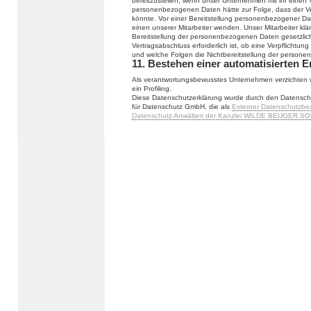
bereitzustellen, wenn unser Unternehmen mit ihr einen V
personenbezogenen Daten hätte zur Folge, dass der Ve
könnte. Vor einer Bereitstellung personenbezogener Da
einen unserer Mitarbeiter wenden. Unser Mitarbeiter klä
Bereitstellung der personenbezogenen Daten gesetzlich
Vertragsabschluss erforderlich ist, ob eine Verpflichtu
und welche Folgen die Nichtbereitstellung der person
11. Bestehen einer automatisierten 
Als verantwortungsbewusstes Unternehmen verzichten w
ein Profiling.
Diese Datenschutzerklärung wurde durch den Datensch
für Datenschutz GmbH, die als
Externer Datenschutzbe
Datenschutz Anwälten der Kanzlei WILDE BEUGER SO