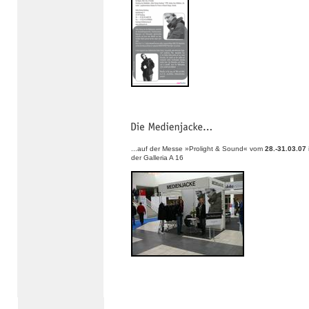
...auf der Messe »Prolight & Sound« vom
28.-31.03.07
der Galleria A 16