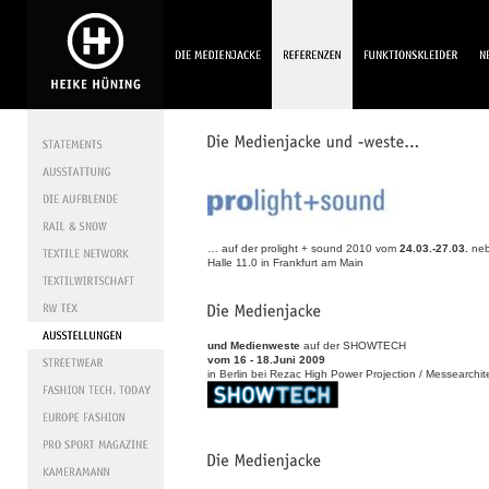
… auf der prolight + sound 2010 vom
24.03.-27.03.
neb
Halle 11.0 in Frankfurt am Main
und Medienweste
auf der SHOWTECH
vom 16 - 18.Juni 2009
in Berlin bei Rezac High Power Projection / Messearchit