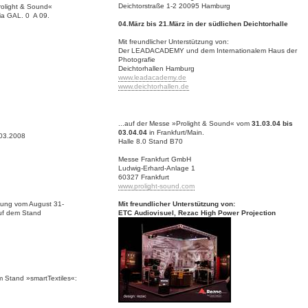
Deichtorstraße 1-2 20095 Hamburg
rolight & Sound«
ria GAL. 0 A 09.
04.März bis 21.März in der südlichen Deichtorhalle
Mit freundlicher Unterstützung von:
Der LEADACADEMY und dem Internationalem Haus der
Photografie
Deichtorhallen Hamburg
www.leadacademy.de
www.deichtorhallen.de
...auf der Messe »Prolight & Sound« vom
31.03.04 bis
03.04.04
in Frankfurt/Main.
.03.2008
Halle 8.0 Stand B70
Messe Frankfurt GmbH
Ludwig-Erhard-Anlage 1
60327 Frankfurt
www.prolight-sound.com
llung vom August 31-
Mit freundlicher Unterstützung von:
auf dem Stand
ETC Audiovisuel, Rezac High Power Projection
m Stand »smartTextiles«: