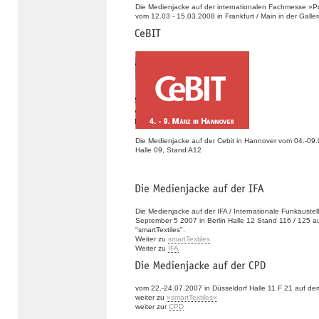
Die Medienjacke auf der internationalen Fachmesse »P
vom 12.03 - 15.03.2008 in Frankfurt / Main in der Galle
Die Medienjacke auf der Cebit in Hannover vom 04.-09
Halle 09, Stand A12
Die Medienjacke auf der IFA / Internationale Funkauste
September 5 2007 in Berlin Halle 12 Stand 116 / 125 
"smartTextiles".
Weiter zu
smartTextiles
Weiter zu
IFA
vom 22.-24.07.2007 in Düsseldorf Halle 11 F 21 auf de
weiter zu
»smartTextiles«
weiter zur
CPD