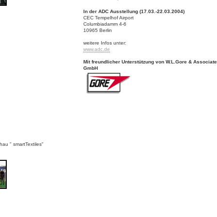
In der ADC Ausstellung (17.03.-22.03.2004)
CEC Tempelhof Airport
Columbiadamm 4-6
10965 Berlin
weitere Infos unter:
www.adc.de
Mit freundlicher Unterstützung von W.L.Gore & Associat
GmbH
hau " smartTextiles"