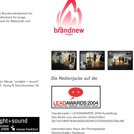
m Bundesministerium für
ftsstand für junge,
mt für Wirtschaft und
en Messe "prolight + sound"
l. 0 Gang B Standnummer 06
VisualLeader / LEADAWARDS 2004 Austellung
Das Beste aus deutschen Zeitschriften
ZEITSCHRIFTEN/ANZEIGEN/FOTOGRAFIE/ONLINE
Internationales Haus der Photographie
Deichtorhallen Hamburg