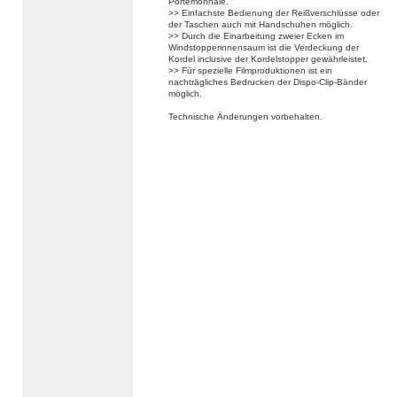
Portemonnaie.
>> Einfachste Bedienung der Reißverschlüsse oder
der Taschen auch mit Handschuhen möglich.
>> Durch die Einarbeitung zweier Ecken im
Windstopperinnensaum ist die Verdeckung der
Kordel inclusive der Kordelstopper gewährleistet.
>> Für spezielle Filmproduktionen ist ein
nachträgliches Bedrucken der Dispo-Clip-Bänder
möglich.
Technische Änderungen vorbehalten.