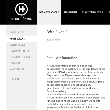
zurück
weiter
>> Die Außenjacke besitzt im Futter eine
aufgesetzte Innentasche, z.B. für eine Sonnenbrille
und eine DIN A4 große aufgesetzte Tasche für die
Dispo. Auch bei Regenwasser dicht geschützt.
>> Die
WINDSTOPPER®
Jacke ist mit einem 2-
Wege-Reißverschluß versehen. Sie besitzt 2 große
aufgesetzte Taschen und ist sowohl im
Innenkragen als auch im Saum im verdeckten
Schnürtunnelzug
durch eine hochelastische Kordel zu verstellen.
>> Die Innentasche auf der linken Seite bietet Platz
für eine Sonnenbrille und ein Handy. Die rechte
Seite bildet einen Gegenpool durch eine
aufgesetzte Tasche mit Reißverschluß für das