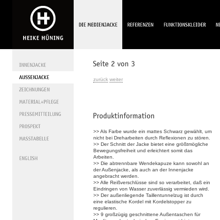
zurück
weiter
>> Als Farbe wurde ein mattes Schwarz gewählt, um
nicht bei Dreharbeiten durch Reflexionen zu stören.
>> Der Schnitt der Jacke bietet eine größtmögliche
Bewegungsfreiheit und erleichtert somit das
Arbeiten.
>> Die abtrennbare Wendekapuze kann sowohl an
der Außenjacke, als auch an der Innenjacke
angebracht werden.
>> Alle Reißverschlüsse sind so verarbeitet, daß ein
Eindringen von Wasser zuverlässig vermieden wird.
>> Der außenliegende Taillentunnelzug ist durch
eine elastische Kordel mit Kordelstopper zu
regulieren.
>> 9 großzügig geschnittene Außentaschen für