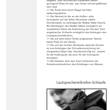
Maglites, oder technisches Equipment bieten
genügend Platz für das, was immer schnell griffbereit
sein muß.
>> Die Ärmel sind durch Riegel mit Klett
weitenregulierbar.
>> Die Neuheit ist die an der Außen- oder
Innenjacke auf der linken Brustseite mittels
Druckknöpfen zu befestigende Walkie-Talkie-Tasche.
Bei Nichttragen des Walkie-Talkies ermöglicht ein
zusätzliches Band die Abdeckung der Drucker. Eine
angebrachte Schlaufe ermöglicht das Anbringen des
Lautsprechermikrofons.
>> Die auf dem linken Ärmel aufgesetzte Tasche
bietet Platz für ein Handy.
>> Der auf der rechten Brustseite sitzende Drucker
ist zum Anbringen der Schnallenvorrichtung mit
integriertem Dispo-Clip, Handschuh-Clip etc. sowohl
für die Außenjacke als auch für die Innenjacke
konzipiert.
>> Bei Arbeiten über den Kopf verhindern die
Ärmelinnenbündchen das Eindringen von Wasser.