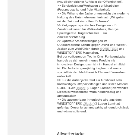
(visuell einheitlicher Auftritt in der Öffentlichkeit).
>> Serviceleistung/Motivation der Mitarbeiter
(Festangestellte und freie Mitarbeiter).
>> Die Wirkung der Jacke unterstreicht die moderne
Haltung des Unternehmens, frei nach „Wir gehen
mit der Zeit und sind offen für Neues“.
>> Zielgruppenspezifisches Design wie z.B.:
Zusatzfunktionen für Walkie-Talkies, Handys,
Sprechgeräte, Kugelschreiber… zur
Arbeitserleichterung.
>> Optimale Arbeitsbedingungen im
Outdoorbereich: Schutz gegen „Wind und Wetter“,
Jacken zum Wohlfühlen durch
GORE-TEX®
und
WINDSTOPPER® Materialien.
Bei der vorliegenden Two-In-One- Funktionsjacke
handelt es sich um ein neues Produkt mit
innovativen Design, das nicht im Handel erhältlich
ist. Die Jacke ist ganzjährig tragbar und wurde
speziell für den Marktbereich Film und Fernsehen
entwickelt.
>> Für die Außenjacke wird ein funktionell sehr
hochwertiges, strapazierfähiges und leises Material
GORE-TEX®
„Basel“
(2-Lagen-Laminat) verwendet.
Dieses ist wasserdicht, windundurchlässig und
atmungsaktiv.
>> Die austrennbare Innenjacke wird aus dem
WINDSTOPPER®
„Glacier“
(3-Lagen-Laminat)
gefertigt. Dieser ist atmungsaktiv, windundurchlässig
und wärmeisolierend.