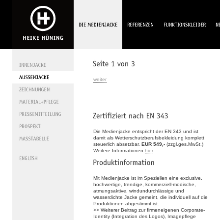
weiter
Die Medienjacke entspricht der EN 343 und ist
damit als Wetterschutzberufsbekleidung komplett
steuerlich absetzbar.
EUR 549,-
(zzgl.ges.MwSt.)
Weitere Informationen
hier
Mit Medienjacke ist im Speziellen eine exclusive,
hochwertige, trendige, kommerziell-modische,
atmungsaktive, windundurchlässige und
wasserdichte Jacke gemeint, die individuell auf die
Produktionen abgestimmt ist.
>> Weiterer Beitrag zur firmeneigenen Corporate-
Identity (Integration des Logos), Imagepflege